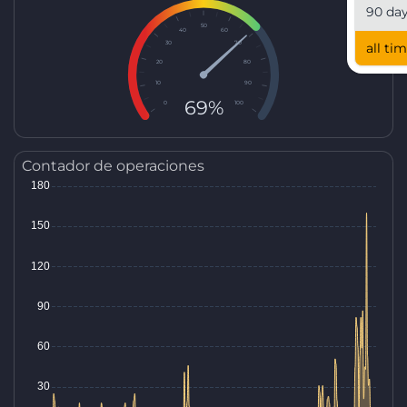
90 da
50
40
60
30
70
all ti
20
80
10
90
69%
0
100
Contador de operaciones