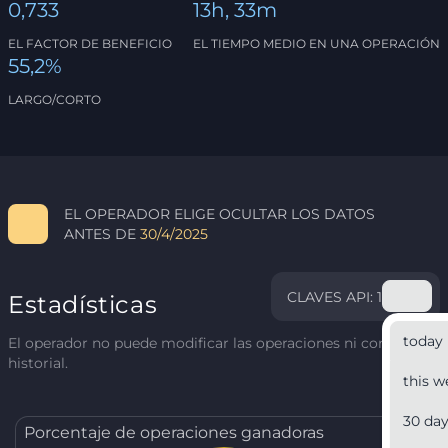
0,733
13h, 33m
EL FACTOR DE BENEFICIO
EL TIEMPO MEDIO EN UNA OPERACIÓN
55,2%
LARGO/CORTO
EL OPERADOR ELIGE OCULTAR LOS DATOS
ANTES DE
30/4/2025
CLAVES API: 1
Estadísticas
today
El operador no puede modificar las operaciones ni corregir el
historial.
this w
30 da
Porcentaje de operaciones ganadoras