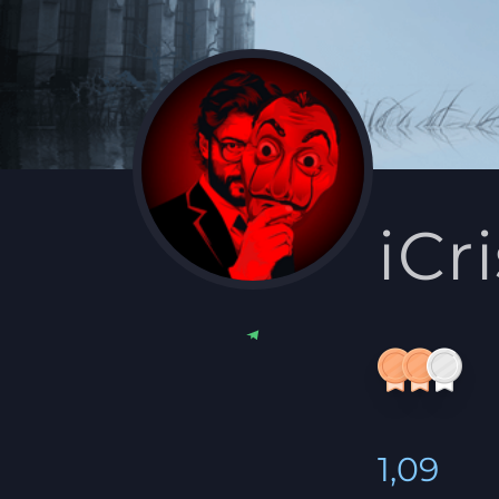
iCri
1,09