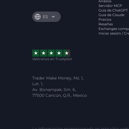
Análisis
Servidor MCP
Guía de ChatGPT
Guía de Claude
ES
Precios
Reseñas
Exchanges compa
Iniciar sesión / C
Valóranos en Trustpilot
Trader Make Money, Mz. 1,
Lot. 1,
Av. Bonampak, Sm. 6,
77500 Cancún, Q.R., Mexico
La información proporcionada en este sitio web e