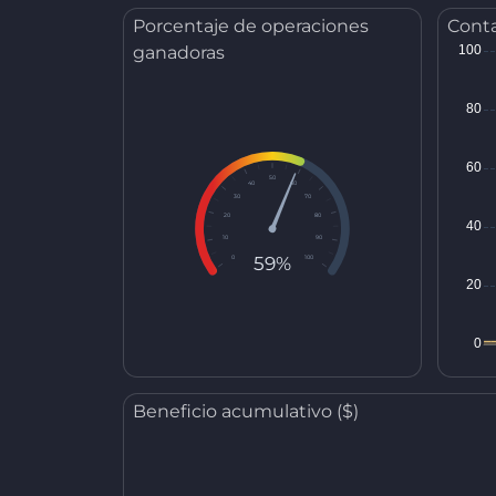
Porcentaje de operaciones
Conta
ganadoras
50
40
60
30
70
20
80
10
90
59%
0
100
Beneficio acumulativo ($)