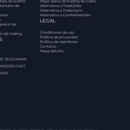
tasa de acierto
Mejor diario de trading de cripto
 tamaño de
Alternativa a TradeZella
Alternativa a TraderSync
ratio
Alternativa a CoinMarketMan
o
LEGAL
 precio de
Condiciones de uso
rio de trading
Política de privacidad
S
Política de reembolso
Contacto
Mapa del sitio
 DE TELEGRAMA
AADERS CHAT
ANOS
tiene ni opera ningún activo para sus usuarios y