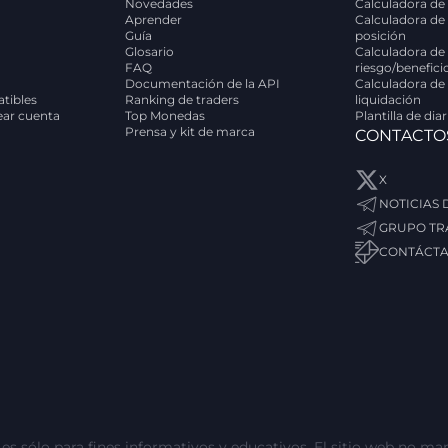
Novedades
Calculadora de 
Aprender
Calculadora de
Guía
posición
Glosario
Calculadora de 
FAQ
riesgo/benefici
Documentación de la API
Calculadora de
tibles
Ranking de traders
liquidación
rear cuenta
Top Monedas
Plantilla de dia
Prensa y kit de marca
CONTACTO
X
NOTICIAS
GRUPO TR
CONTÁCT
s sólo para fines informativos y educativos. El sitio web no man