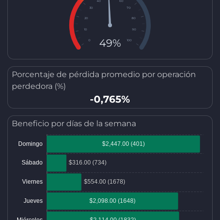
40
60
30
70
20
80
10
90
49%
0
100
Porcentaje de pérdida promedio por operación
perdedora (%)
-0,765%
Beneficio por días de la semana