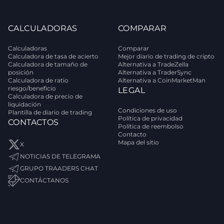
CALCULADORAS
COMPARAR
Calculadoras
Comparar
Calculadora de tasa de acierto
Mejor diario de trading de cripto
Calculadora de tamaño de
Alternativa a TradeZella
posición
Alternativa a TraderSync
Calculadora de ratio
Alternativa a CoinMarketMan
riesgo/beneficio
LEGAL
Calculadora de precio de
liquidación
Condiciones de uso
Plantilla de diario de trading
Política de privacidad
CONTACTOS
Política de reembolso
Contacto
Mapa del sitio
X
NOTICIAS DE TELEGRAMA
GRUPO TRAADERS CHAT
CONTÁCTANOS