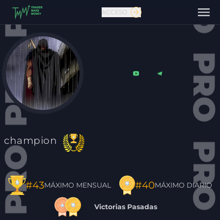
ACCESO
Contáctanos
champion
#40
#43
MÁXIMO DIARIO
MÁXIMO MENSUAL
Victorias Pasadas