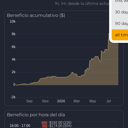
this w
1h, 1m desde la última actualización
30 da
Beneficio acumulativo ($)
90 da
all ti
Beneficio por hora del día