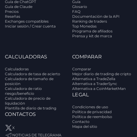
Guía de ChatGPT
Guía
Guía de Claude
Glosario
Precios
FAQ
Reseñas
Documentación de la API
Exchanges compatibles
Ranking de traders
Iniciar sesión / Crear cuenta
Top Monedas
Programa de afiliados
Prensa y kit de marca
CALCULADORAS
COMPARAR
Calculadoras
Comparar
Calculadora de tasa de acierto
Mejor diario de trading de cripto
Calculadora de tamaño de
Alternativa a TradeZella
posición
Alternativa a TraderSync
Calculadora de ratio
Alternativa a CoinMarketMan
riesgo/beneficio
LEGAL
Calculadora de precio de
liquidación
Condiciones de uso
Plantilla de diario de trading
Política de privacidad
CONTACTOS
Política de reembolso
Contacto
Mapa del sitio
X
NOTICIAS DE TELEGRAMA