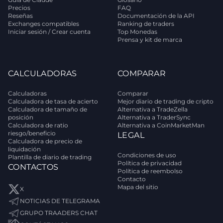
Precios
FAQ
Reseñas
Documentación de la API
Exchanges compatibles
Ranking de traders
Iniciar sesión / Crear cuenta
Top Monedas
Prensa y kit de marca
CALCULADORAS
COMPARAR
Calculadoras
Comparar
Calculadora de tasa de acierto
Mejor diario de trading de cripto
Calculadora de tamaño de
Alternativa a TradeZella
posición
Alternativa a TraderSync
Calculadora de ratio
Alternativa a CoinMarketMan
riesgo/beneficio
LEGAL
Calculadora de precio de
liquidación
Condiciones de uso
Plantilla de diario de trading
Política de privacidad
CONTACTOS
Política de reembolso
Contacto
Mapa del sitio
X
NOTICIAS DE TELEGRAMA
GRUPO TRAADERS CHAT