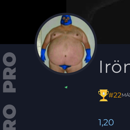
Irö
#22
MÁ
1,20