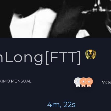
nLong[FTT]
XIMO MENSUAL
Vict
4m, 22s