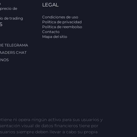
o
LEGAL
 precio de
Condiciones de uso
rio de trading
Política de privacidad
S
Política de reembolso
Contacto
Mapa del sitio
 DE TELEGRAMA
AADERS CHAT
ANOS
tiene ni opera ningún activo para sus usuarios y
esentación visual de datos financieros tiene por
usuarios siempre deben llevar a cabo su propia