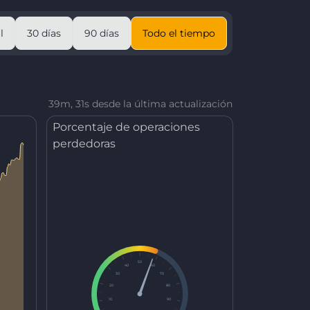
l
30 días
90 días
Todo el tiempo
39m, 31s desde la última actualización
Porcentaje de operaciones
perdedoras
50
40
60
30
70
20
80
10
90