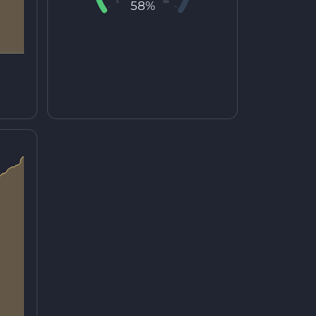
58%
0
100