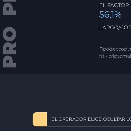
EL FACTOR
56,1%
LARGO/CO
Профессор л
ftt / criptomal
EL OPERADOR ELIGE OCULTAR L