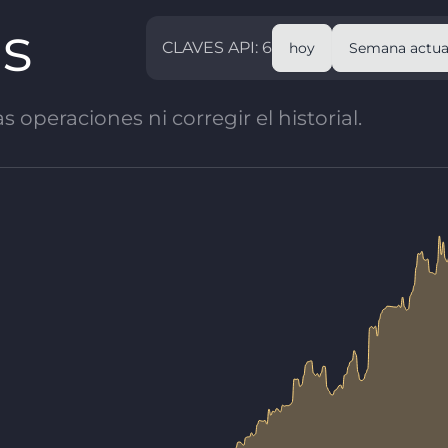
as
CLAVES API: 6
hoy
Semana actua
 operaciones ni corregir el historial.