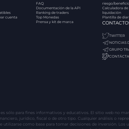
FAQ
riesgo/benefici
Documentación de la API
Calculadora de
tibles
Ranking de traders
liquidación
rear cuenta
Top Monedas
Plantilla de dia
Prensa y kit de marca
CONTACTO
TWITTER
NOTICIAS
GRUPO TR
CONTÁCT
s sólo para fines informativos y educativos. El sitio web no man
nciero, jurídico, fiscal o de otro tipo. Cualquier análisis o repr
e utilizarse como base para tomar decisiones de inversión. Los 