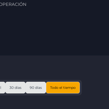
 OPERACIÓN
l
30 días
90 días
Todo el tiempo