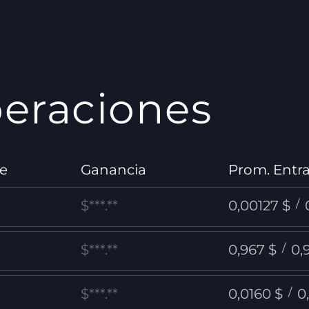
peraciones
je
Ganancia
Prom. Entra
$***.**
0,00127 $
/
$***.**
0,967 $
/
0,
$***.**
0,0160 $
/
0