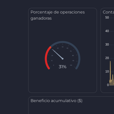
Porcentaje de operaciones
Conta
ganadoras
50
40
60
30
70
20
80
10
90
31%
0
100
Beneficio acumulativo ($)