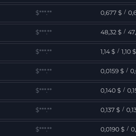
$***.**
0,677 $
/
0,
$***.**
48,32 $
/
47
$***.**
1,14 $
/
1,10 
$***.**
0,0159 $
/
0
$***.**
0,140 $
/
0,1
$***.**
0,137 $
/
0,1
$***.**
0,0190 $
/
0