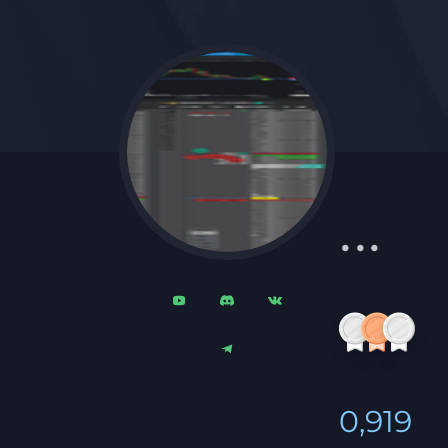
...
0,919