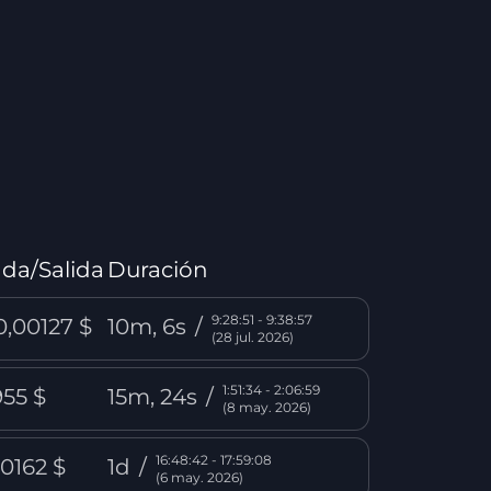
da/Salida
Duración
9:28:51 - 9:38:57
0,00127 $
10m, 6s
/
(28 jul. 2026)
1:51:34 - 2:06:59
955 $
15m, 24s
/
(8 may. 2026)
16:48:42 - 17:59:08
,0162 $
1d
/
(6 may. 2026)