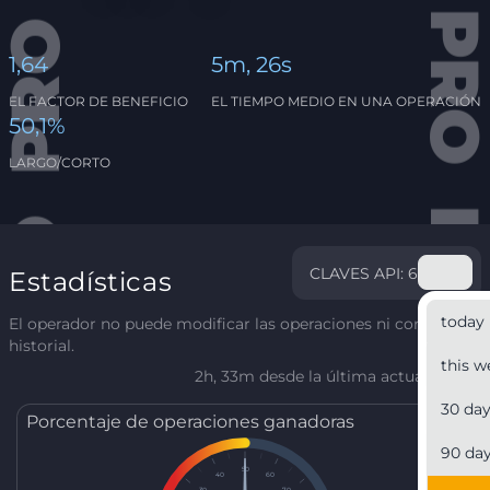
1,64
5m, 26s
EL FACTOR DE BENEFICIO
EL TIEMPO MEDIO EN UNA OPERACIÓN
50,1%
LARGO/CORTO
CLAVES API: 6
Estadísticas
today
El operador no puede modificar las operaciones ni corregir el
historial.
this w
2h, 33m desde la última actualización
30 da
Porcentaje de operaciones ganadoras
90 da
50
40
60
30
70