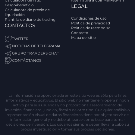
Calculadora de ratio
Alternativa a CoinMarketMan
riesgo/beneficio
LEGAL
Calculadora de precio de
liquidación
Condiciones de uso
Plantilla de diario de trading
Política de privacidad
CONTACTOS
Política de reembolso
Contacto
Mapa del sitio
TWITTER
NOTICIAS DE TELEGRAMA
GRUPO TRAADERS CHAT
CONTÁCTANOS
La información proporcionada en este sitio web es sólo para fines
informativos y educativos. El sitio web no mantiene ni opera ningún
activo para sus usuarios y no proporciona asesoramiento de
inversión, financiero, jurídico, fiscal o de otro tipo. Cualquier análisis o
representación visual de datos financieros tiene por objeto servir de
información general y no debe utilizarse como base para tomar
decisiones de inversión. Los usuarios siempre deben llevar a cabo su
propia investigación y tomar sus propias decisiones.