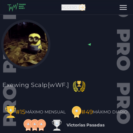
ACCESO
Contáctanos
Exewing Scalp[wWF.]
#49
#15
MÁXIMO DIARIO
MÁXIMO MENSUAL
Victorias Pasadas