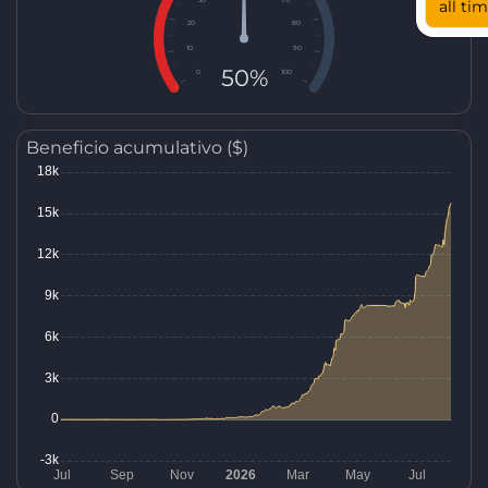
all ti
20
80
10
90
50%
0
100
Beneficio acumulativo ($)