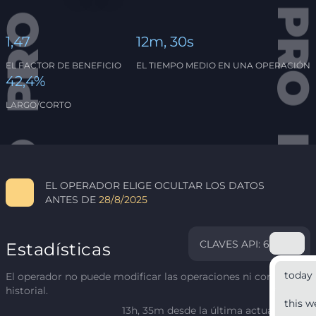
1,47
12m, 30s
EL FACTOR DE BENEFICIO
EL TIEMPO MEDIO EN UNA OPERACIÓN
42,4%
LARGO/CORTO
EL OPERADOR ELIGE OCULTAR LOS DATOS
ANTES DE
28/8/2025
CLAVES API: 6
Estadísticas
today
El operador no puede modificar las operaciones ni corregir el
historial.
this w
13h, 35m desde la última actualización