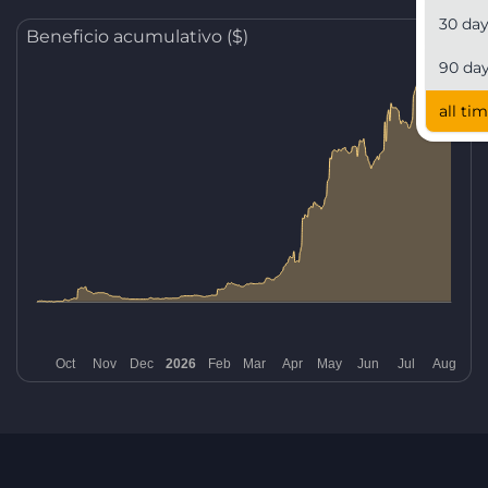
30 da
Beneficio acumulativo ($)
90 da
all ti