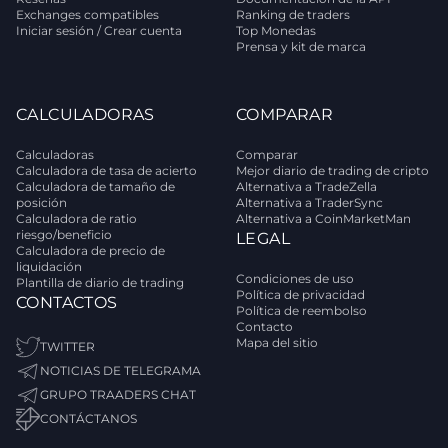
Exchanges compatibles
Ranking de traders
Iniciar sesión / Crear cuenta
Top Monedas
Prensa y kit de marca
CALCULADORAS
COMPARAR
Calculadoras
Comparar
Calculadora de tasa de acierto
Mejor diario de trading de cripto
Calculadora de tamaño de
Alternativa a TradeZella
posición
Alternativa a TraderSync
Calculadora de ratio
Alternativa a CoinMarketMan
riesgo/beneficio
LEGAL
Calculadora de precio de
liquidación
Condiciones de uso
Plantilla de diario de trading
Política de privacidad
CONTACTOS
Política de reembolso
Contacto
Mapa del sitio
TWITTER
NOTICIAS DE TELEGRAMA
GRUPO TRAADERS CHAT
CONTÁCTANOS