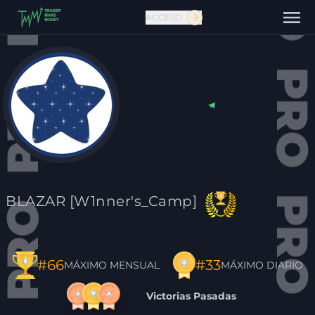
ACCESO
Contáctanos
BLAZAR [W1nner's_Camp]
#33
#66
MÁXIMO DIARIO
MÁXIMO MENSUAL
Victorias Pasadas