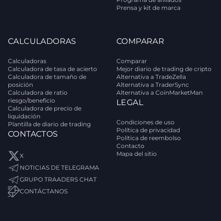
Prensa y kit de marca
CALCULADORAS
COMPARAR
Calculadoras
Comparar
Calculadora de tasa de acierto
Mejor diario de trading de cripto
Calculadora de tamaño de
Alternativa a TradeZella
posición
Alternativa a TraderSync
Calculadora de ratio
Alternativa a CoinMarketMan
riesgo/beneficio
LEGAL
Calculadora de precio de
liquidación
Condiciones de uso
Plantilla de diario de trading
Política de privacidad
CONTACTOS
Política de reembolso
Contacto
Mapa del sitio
X
NOTICIAS DE TELEGRAMA
GRUPO TRAADERS CHAT
CONTÁCTANOS