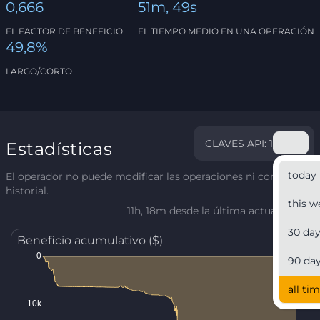
0,666
51m, 49s
EL FACTOR DE BENEFICIO
EL TIEMPO MEDIO EN UNA OPERACIÓN
49,8%
LARGO/CORTO
CLAVES API: 1
Estadísticas
today
El operador no puede modificar las operaciones ni corregir el
historial.
this w
11h, 18m desde la última actualización
30 da
Beneficio acumulativo ($)
90 da
all ti