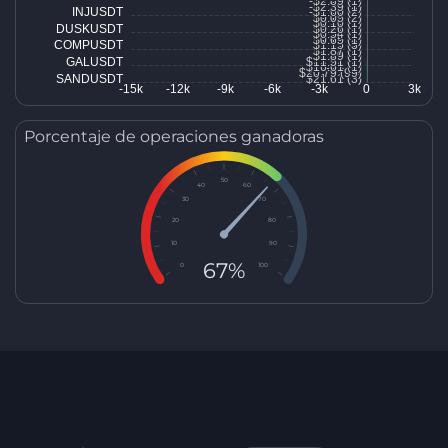
Porcentaje de operaciones ganadoras
50
40
60
30
70
20
80
10
90
67%
0
100