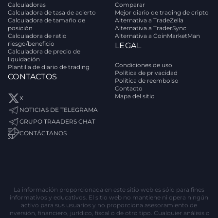
Calculadoras
Comparar
Calculadora de tasa de acierto
Mejor diario de trading de cripto
Calculadora de tamaño de
Alternativa a TradeZella
posición
Alternativa a TraderSync
Calculadora de ratio
Alternativa a CoinMarketMan
riesgo/beneficio
LEGAL
Calculadora de precio de
liquidación
Condiciones de uso
Plantilla de diario de trading
Política de privacidad
CONTACTOS
Política de reembolso
Contacto
Mapa del sitio
X
NOTICIAS DE TELEGRAMA
GRUPO TRAADERS CHAT
CONTÁCTANOS
La información proporcionada en este sitio web es sólo para fines
informativos y educativos. El sitio web no mantiene ni opera ningún
activo para sus usuarios y no proporciona asesoramiento de
inversión, financiero, jurídico, fiscal o de otro tipo. Cualquier análisis o