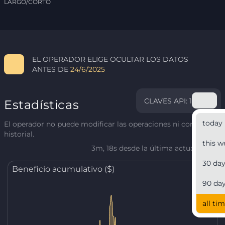
LARGO/CORTO
EL OPERADOR ELIGE OCULTAR LOS DATOS
ANTES DE
24/6/2025
CLAVES API: 1
Estadísticas
today
El operador no puede modificar las operaciones ni corregir el
historial.
this w
3m, 18s desde la última actualización
30 da
Beneficio acumulativo ($)
90 da
all ti