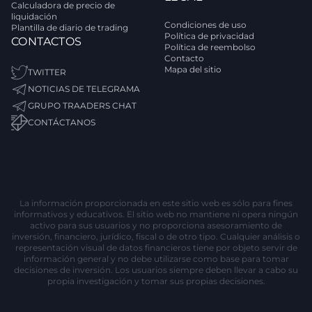
Calculadora de precio de
liquidación
Condiciones de uso
Plantilla de diario de trading
Política de privacidad
CONTACTOS
Política de reembolso
Contacto
Mapa del sitio
TWITTER
NOTICIAS DE TELEGRAMA
GRUPO TRAADERS CHAT
CONTÁCTANOS
La información proporcionada en este sitio web es sólo para fines
informativos y educativos. El sitio web no mantiene ni opera ningún
activo para sus usuarios y no proporciona asesoramiento de
inversión, financiero, jurídico, fiscal o de otro tipo. Cualquier análisis o
representación visual de datos financieros tiene por objeto servir de
información general y no debe utilizarse como base para tomar
decisiones de inversión. Los usuarios siempre deben llevar a cabo su
propia investigación y tomar sus propias decisiones.