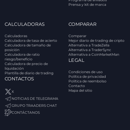
Prensa y kit de marca
CALCULADORAS
COMPARAR
Calculadoras
Comparar
Calculadora de tasa de acierto
Mejor diario de trading de cripto
Calculadora de tamaño de
Alternativa a TradeZella
posición
Alternativa a TraderSync
Calculadora de ratio
Alternativa a CoinMarketMan
riesgo/beneficio
LEGAL
Calculadora de precio de
liquidación
Condiciones de uso
Plantilla de diario de trading
Política de privacidad
CONTACTOS
Política de reembolso
Contacto
Mapa del sitio
X
NOTICIAS DE TELEGRAMA
GRUPO TRAADERS CHAT
CONTÁCTANOS