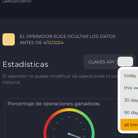
LARGO/CORTO
EL OPERADOR ELIGE OCULTAR LOS DATOS
ANTES DE
4/12/2024
CLAVES API: 1
Estadísticas
today
El operador no puede modificar las operaciones ni corregir el
historial.
this w
30 da
Porcentaje de operaciones ganadoras
90 da
50
40
60
30
70
all ti
20
80
10
90