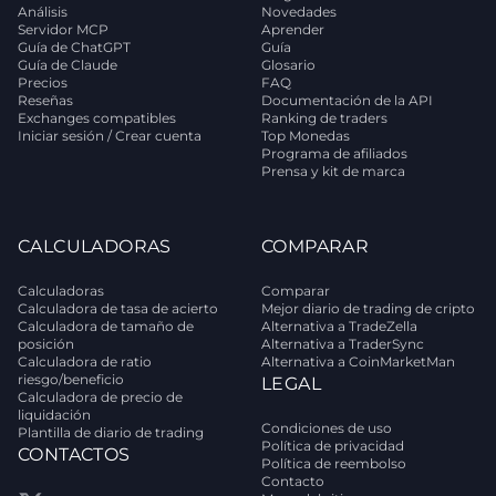
Análisis
Novedades
Servidor MCP
Aprender
Guía de ChatGPT
Guía
Guía de Claude
Glosario
Precios
FAQ
Reseñas
Documentación de la API
Exchanges compatibles
Ranking de traders
Iniciar sesión / Crear cuenta
Top Monedas
Programa de afiliados
Prensa y kit de marca
CALCULADORAS
COMPARAR
Calculadoras
Comparar
Calculadora de tasa de acierto
Mejor diario de trading de cripto
Calculadora de tamaño de
Alternativa a TradeZella
posición
Alternativa a TraderSync
Calculadora de ratio
Alternativa a CoinMarketMan
riesgo/beneficio
LEGAL
Calculadora de precio de
liquidación
Condiciones de uso
Plantilla de diario de trading
Política de privacidad
CONTACTOS
Política de reembolso
Contacto