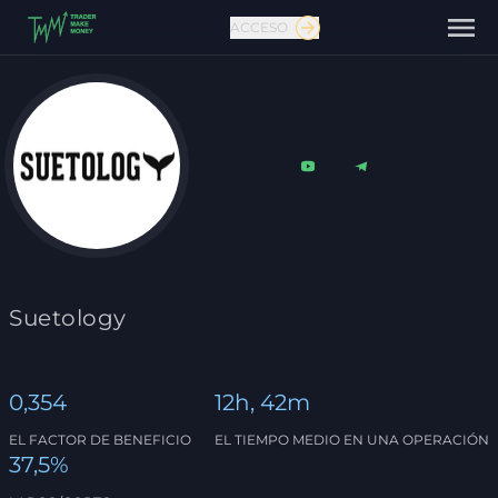
ACCESO
Contáctanos
Suetology
0,354
12h, 42m
EL FACTOR DE BENEFICIO
EL TIEMPO MEDIO EN UNA OPERACIÓN
37,5%