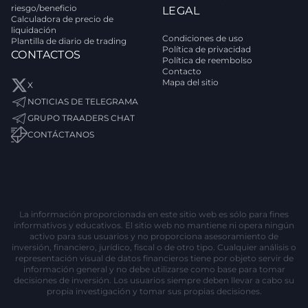
riesgo/beneficio
LEGAL
Calculadora de precio de
liquidación
Condiciones de uso
Plantilla de diario de trading
Política de privacidad
CONTACTOS
Política de reembolso
Contacto
Mapa del sitio
X
NOTICIAS DE TELEGRAMA
GRUPO TRAADERS CHAT
CONTÁCTANOS
La información proporcionada en este sitio web es sólo para fines
informativos y educativos. El sitio web no mantiene ni opera ningún
activo para sus usuarios y no proporciona asesoramiento de
inversión, financiero, jurídico, fiscal o de otro tipo. Cualquier análisis o
representación visual de datos financieros tiene por objeto servir de
información general y no debe utilizarse como base para tomar
decisiones de inversión. Los usuarios siempre deben llevar a cabo su
propia investigación y tomar sus propias decisiones.