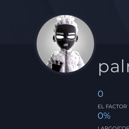
pa
0
EL FACTOR
0%
LARGO/CO