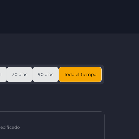
l
30 días
90 días
Todo el tiempo
ecificado