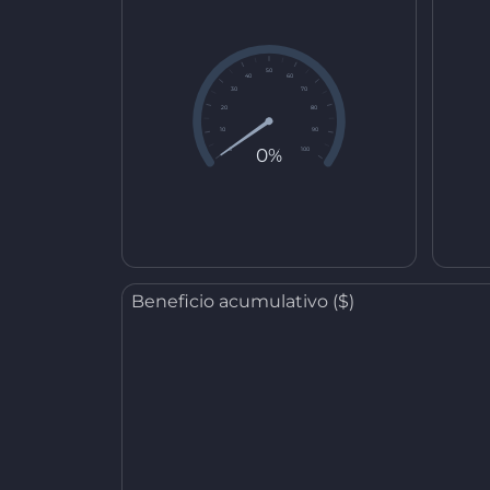
50
40
60
30
70
20
80
10
90
0%
0
100
Beneficio acumulativo ($)