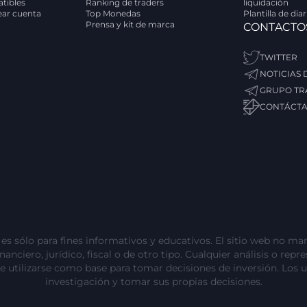
tibles
Ranking de traders
liquidación
rear cuenta
Top Monedas
Plantilla de dia
Prensa y kit de marca
CONTACTO
TWITTER
NOTICIAS
GRUPO TR
CONTÁCT
s sólo para fines informativos y educativos. El sitio web no man
nciero, jurídico, fiscal o de otro tipo. Cualquier análisis o repr
e utilizarse como base para tomar decisiones de inversión. Los 
investigación y tomar sus propias decisiones.