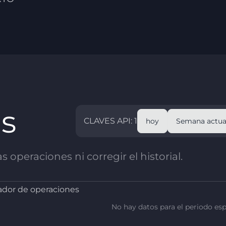
as
CLAVES API: 1
hoy
Semana actua
 operaciones ni corregir el historial.
dor de operaciones
No hay datos para el periodo esp