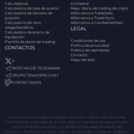
Calculadoras
Comparar
Calculadora de tasa de acierto
Mejor diario de trading de cripto
Calculadora de tamaño de
Alternativa a TradeZella
posición
Alternativa a TraderSync
Calculadora de ratio
Alternativa a CoinMarketMan
riesgo/beneficio
LEGAL
Calculadora de precio de
liquidación
Condiciones de uso
Plantilla de diario de trading
Política de privacidad
CONTACTOS
Política de reembolso
Contacto
Mapa del sitio
X
NOTICIAS DE TELEGRAMA
GRUPO TRAADERS CHAT
CONTÁCTANOS
La información proporcionada en este sitio web es sólo para fines
informativos y educativos. El sitio web no mantiene ni opera ningún
activo para sus usuarios y no proporciona asesoramiento de
inversión, financiero, jurídico, fiscal o de otro tipo. Cualquier análisis o