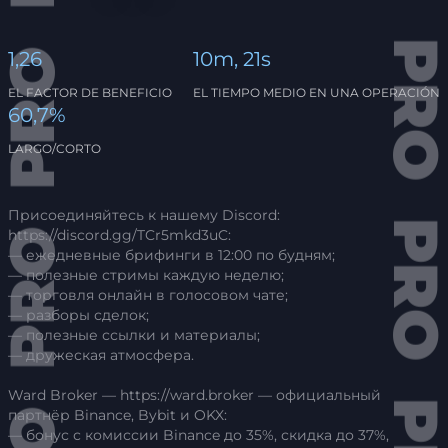
1,26
10m, 21s
EL FACTOR DE BENEFICIO
EL TIEMPO MEDIO EN UNA OPERACIÓN
60,7%
LARGO/CORTO
Присоединяйтесь к нашему Discord:
https://discord.gg/TCr5mkd3uC:
— ежедневные брифинги в 12:00 по будням;
— полезные стримы каждую неделю;
— торговля онлайн в голосовом чате;
— разборы сделок;
— полезные ссылки и материалы;
— дружеская атмосфера.
Ward Broker — https://ward.broker — официальный
партнёр Binance, Bybit и OKX:
— бонус с комиссии Binance до 35%, скидка до 37%,