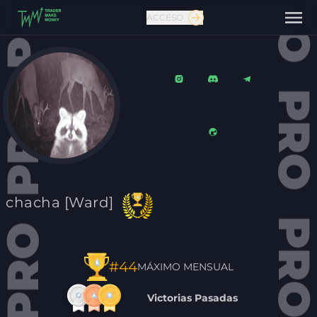
ACCESO
Contáctanos
chacha [Ward]
#44
MÁXIMO MENSUAL
Victorias Pasadas