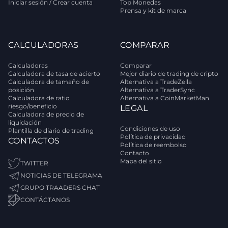
Iniciar sesión / Crear cuenta
Top Monedas
Prensa y kit de marca
CALCULADORAS
COMPARAR
Calculadoras
Comparar
Calculadora de tasa de acierto
Mejor diario de trading de cripto
Calculadora de tamaño de
Alternativa a TradeZella
posición
Alternativa a TraderSync
Calculadora de ratio
Alternativa a CoinMarketMan
riesgo/beneficio
LEGAL
Calculadora de precio de
liquidación
Condiciones de uso
Plantilla de diario de trading
Política de privacidad
CONTACTOS
Política de reembolso
Contacto
Mapa del sitio
TWITTER
NOTICIAS DE TELEGRAMA
GRUPO TRAADERS CHAT
CONTÁCTANOS