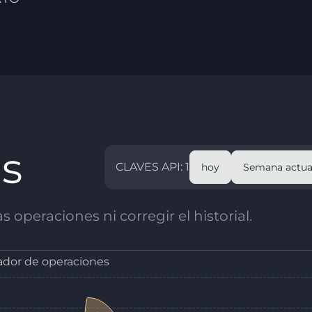
as
CLAVES API: 1
hoy
Semana actua
 operaciones ni corregir el historial.
dor de operaciones