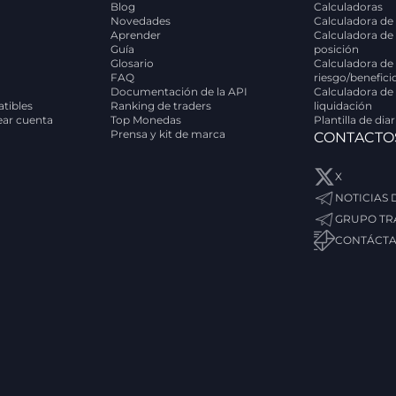
Blog
Calculadoras
Novedades
Calculadora de 
Aprender
Calculadora de
Guía
posición
Glosario
Calculadora de 
FAQ
riesgo/benefici
Documentación de la API
Calculadora de
tibles
Ranking de traders
liquidación
rear cuenta
Top Monedas
Plantilla de dia
Prensa y kit de marca
CONTACTO
X
NOTICIAS
GRUPO TR
CONTÁCT