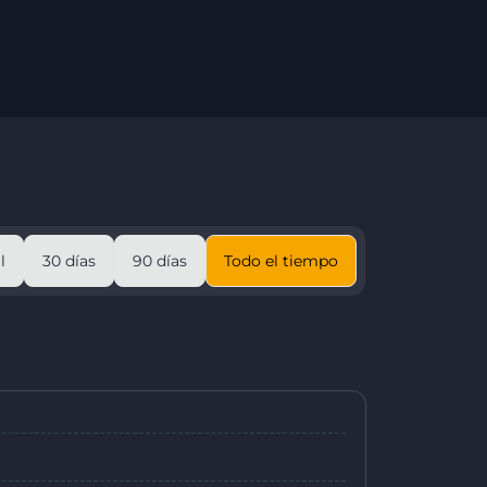
l
30 días
90 días
Todo el tiempo