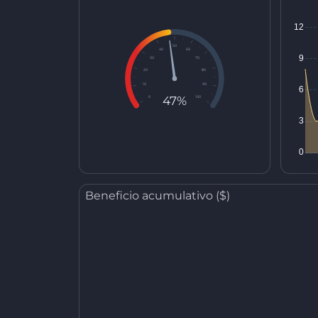
50
40
60
30
70
20
80
10
90
47%
0
100
Beneficio acumulativo ($)