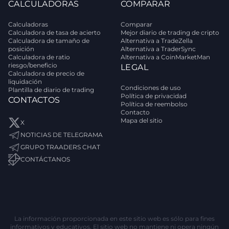
CALCULADORAS
COMPARAR
Calculadoras
Comparar
Calculadora de tasa de acierto
Mejor diario de trading de cripto
Calculadora de tamaño de
Alternativa a TradeZella
posición
Alternativa a TraderSync
Calculadora de ratio
Alternativa a CoinMarketMan
riesgo/beneficio
LEGAL
Calculadora de precio de
liquidación
Condiciones de uso
Plantilla de diario de trading
Política de privacidad
CONTACTOS
Política de reembolso
Contacto
Mapa del sitio
X
NOTICIAS DE TELEGRAMA
GRUPO TRAADERS CHAT
CONTÁCTANOS
La información proporcionada en este sitio web es sólo para fines
informativos y educativos. El sitio web no mantiene ni opera ningún