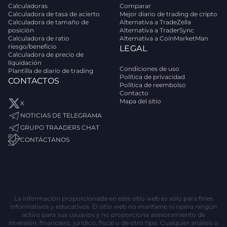
Calculadoras
Comparar
Calculadora de tasa de acierto
Mejor diario de trading de cripto
Calculadora de tamaño de
Alternativa a TradeZella
posición
Alternativa a TraderSync
Calculadora de ratio
Alternativa a CoinMarketMan
riesgo/beneficio
LEGAL
Calculadora de precio de
liquidación
Condiciones de uso
Plantilla de diario de trading
Política de privacidad
CONTACTOS
Política de reembolso
Contacto
Mapa del sitio
X
NOTICIAS DE TELEGRAMA
GRUPO TRAADERS CHAT
CONTÁCTANOS
La información proporcionada en este sitio web es sólo para fines
informativos y educativos. El sitio web no mantiene ni opera ningún
activo para sus usuarios y no proporciona asesoramiento de
inversión, financiero, jurídico, fiscal o de otro tipo. Cualquier análisis o