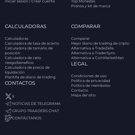
Iniciar sesión / Crear cuenta
Top Monedas
Prensa y kit de marca
CALCULADORAS
COMPARAR
Calculadoras
Comparar
Calculadora de tasa de acierto
Mejor diario de trading de cripto
Calculadora de tamaño de
Alternativa a TradeZella
posición
Alternativa a TraderSync
Calculadora de ratio
Alternativa a CoinMarketMan
riesgo/beneficio
LEGAL
Calculadora de precio de
liquidación
Condiciones de uso
Plantilla de diario de trading
Política de privacidad
CONTACTOS
Política de reembolso
Contacto
Mapa del sitio
X
NOTICIAS DE TELEGRAMA
GRUPO TRAADERS CHAT
CONTÁCTANOS