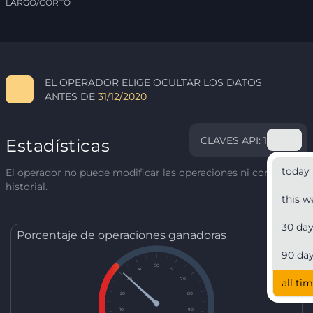
LARGO/CORTO
EL OPERADOR ELIGE OCULTAR LOS DATOS
ANTES DE
31/12/2020
CLAVES API: 1
Estadísticas
today
El operador no puede modificar las operaciones ni corregir el
historial.
this w
30 da
Porcentaje de operaciones ganadoras
90 da
50
40
60
30
70
all ti
20
80
10
90