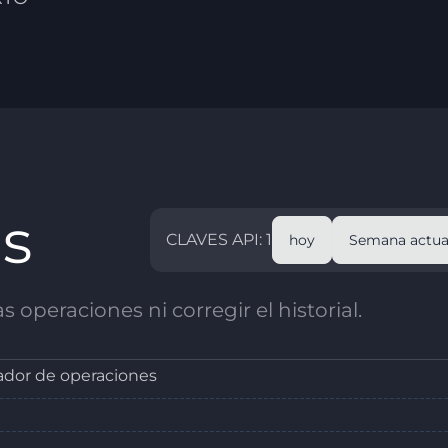
as
CLAVES API: 1
hoy
Semana actua
 operaciones ni corregir el historial.
dor de operaciones