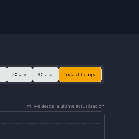
l
30 días
90 días
Todo el tiempo
1m, 14s desde la última actualización