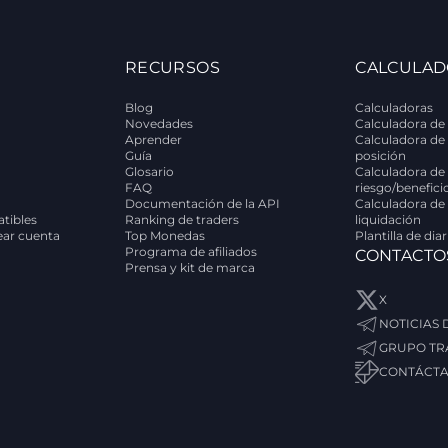
RECURSOS
CALCULAD
Blog
Calculadoras
Novedades
Calculadora de 
Aprender
Calculadora de
Guía
posición
Glosario
Calculadora de 
FAQ
riesgo/benefici
Documentación de la API
Calculadora de
tibles
Ranking de traders
liquidación
rear cuenta
Top Monedas
Plantilla de dia
Programa de afiliados
CONTACTO
Prensa y kit de marca
X
NOTICIAS
GRUPO TR
CONTÁCT