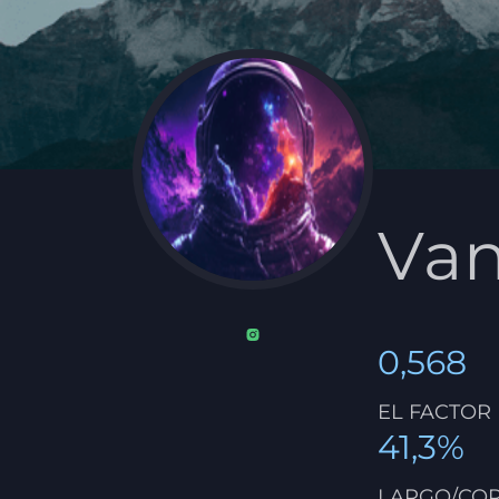
Van
0,568
EL FACTOR
41,3%
LARGO/CO