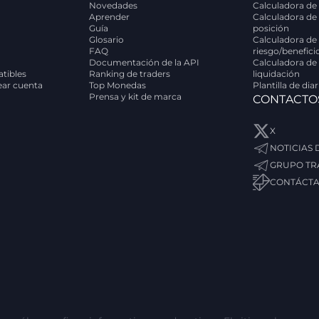
Novedades
Calculadora de 
Aprender
Calculadora de
Guía
posición
Glosario
Calculadora de 
FAQ
riesgo/benefici
Documentación de la API
Calculadora de
tibles
Ranking de traders
liquidación
rear cuenta
Top Monedas
Plantilla de dia
Prensa y kit de marca
CONTACTO
X
NOTICIAS
GRUPO TR
CONTÁCT