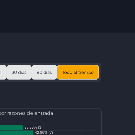
l
30 días
90 días
Todo el tiempo
por razones de entrada