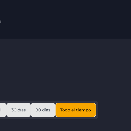
s.
l
30 días
90 días
Todo el tiempo