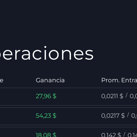
peraciones
je
Ganancia
Prom. Entra
27,96 $
0,0211 $
/
0,
54,23 $
0,0217 $
/
0
18,08 $
0,142 $
/
0,1