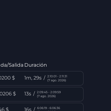
da/Salida
Duración
2:10:01 - 2:11:31
0200 $
1m, 29s
/
(7 ago. 2026)
2:09:45 - 2:09:59
,0206 $
13s
/
(7 ago. 2026)
6:06:19 - 6:06:36
46 $
16s
/