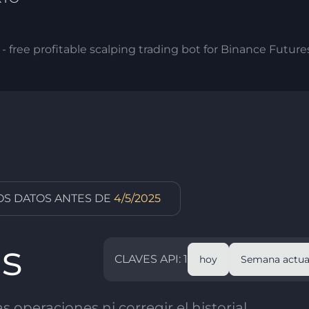
- free profitable scalping trading bot for Binance Future
OS DATOS ANTES DE
4/5/2025
as
CLAVES API: 1
hoy
Semana actua
 operaciones ni corregir el historial.