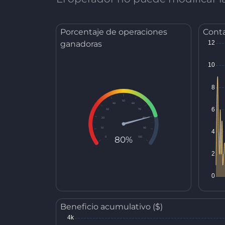
Porcentaje de operaciones
Conta
ganadoras
50
40
60
30
70
20
80
10
90
80%
0
100
Beneficio acumulativo ($)