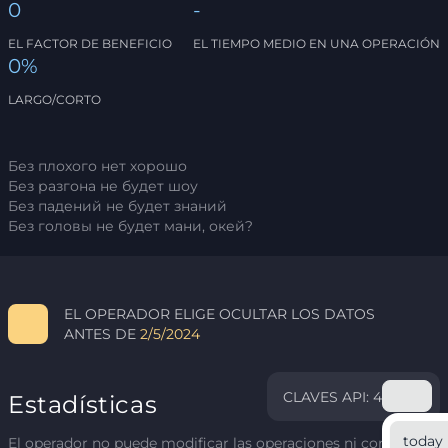
0
-
EL FACTOR DE BENEFICIO
EL TIEMPO MEDIO EN UNA OPERACIÓN
0%
LARGO/CORTO
Без плохого нет хорошо
Без разгона не будет шоу
Без падений не будет знаний
Без головы не будет мани, окей?
EL OPERADOR ELIGE OCULTAR LOS DATOS
ANTES DE
2/5/2024
CLAVES API: 4
Estadísticas
today
El operador no puede modificar las operaciones ni corregir el