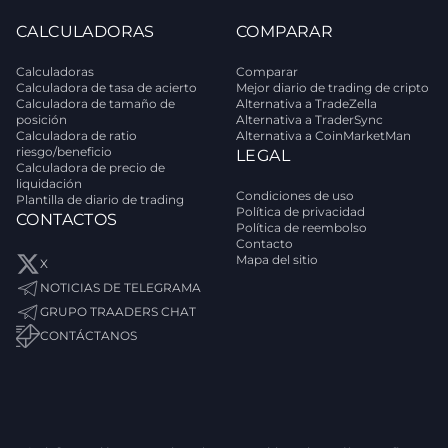
CALCULADORAS
COMPARAR
Calculadoras
Comparar
Calculadora de tasa de acierto
Mejor diario de trading de cripto
Calculadora de tamaño de
Alternativa a TradeZella
posición
Alternativa a TraderSync
Calculadora de ratio
Alternativa a CoinMarketMan
riesgo/beneficio
LEGAL
Calculadora de precio de
liquidación
Condiciones de uso
Plantilla de diario de trading
Política de privacidad
CONTACTOS
Política de reembolso
Contacto
Mapa del sitio
X
NOTICIAS DE TELEGRAMA
GRUPO TRAADERS CHAT
CONTÁCTANOS