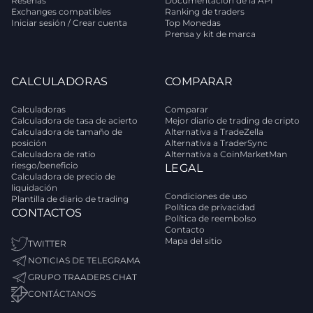
Reseñas
Documentación de la API
Exchanges compatibles
Ranking de traders
Iniciar sesión / Crear cuenta
Top Monedas
Prensa y kit de marca
CALCULADORAS
COMPARAR
Calculadoras
Comparar
Calculadora de tasa de acierto
Mejor diario de trading de cripto
Calculadora de tamaño de
Alternativa a TradeZella
posición
Alternativa a TraderSync
Calculadora de ratio
Alternativa a CoinMarketMan
riesgo/beneficio
LEGAL
Calculadora de precio de
liquidación
Condiciones de uso
Plantilla de diario de trading
Política de privacidad
CONTACTOS
Política de reembolso
Contacto
Mapa del sitio
TWITTER
NOTICIAS DE TELEGRAMA
GRUPO TRAADERS CHAT
CONTÁCTANOS