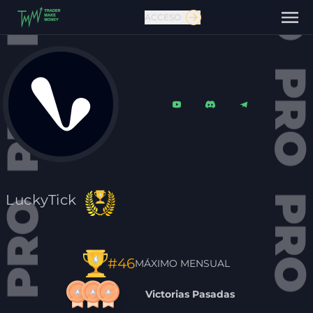
ACCESO
Contáctanos
LuckyTick
#46
MÁXIMO MENSUAL
Victorias Pasadas