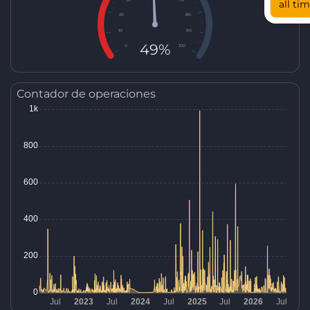
all ti
20
80
10
90
49%
0
100
Contador de operaciones