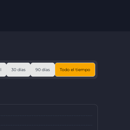
l
30 días
90 días
Todo el tiempo