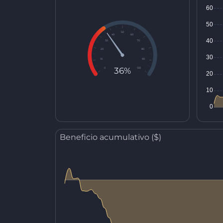
50
40
60
30
70
20
80
10
90
36%
0
100
Beneficio acumulativo ($)