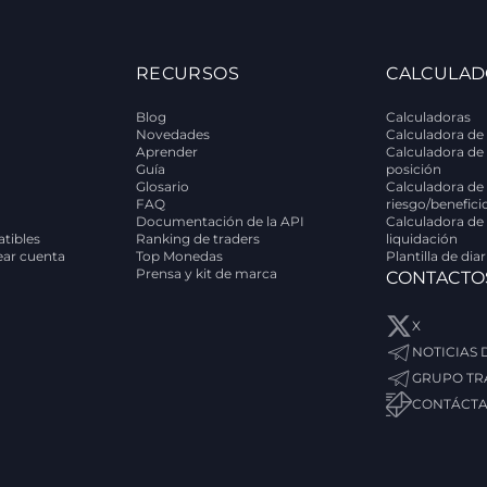
RECURSOS
CALCULAD
Blog
Calculadoras
Novedades
Calculadora de 
Aprender
Calculadora de
Guía
posición
Glosario
Calculadora de 
FAQ
riesgo/benefici
Documentación de la API
Calculadora de
tibles
Ranking de traders
liquidación
rear cuenta
Top Monedas
Plantilla de dia
Prensa y kit de marca
CONTACTO
X
NOTICIAS
GRUPO TR
CONTÁCT