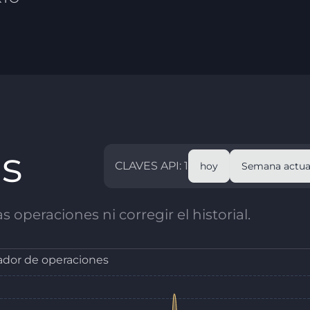
as
CLAVES API: 1
hoy
Semana actua
 operaciones ni corregir el historial.
dor de operaciones