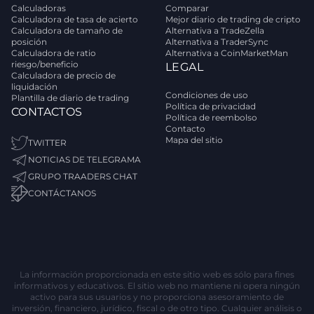
Calculadoras
Comparar
Calculadora de tasa de acierto
Mejor diario de trading de cripto
Calculadora de tamaño de
Alternativa a TradeZella
posición
Alternativa a TraderSync
Calculadora de ratio
Alternativa a CoinMarketMan
riesgo/beneficio
LEGAL
Calculadora de precio de
liquidación
Condiciones de uso
Plantilla de diario de trading
Política de privacidad
CONTACTOS
Política de reembolso
Contacto
Mapa del sitio
TWITTER
NOTICIAS DE TELEGRAMA
GRUPO TRAADERS CHAT
CONTÁCTANOS
La información proporcionada en este sitio web es sólo para fines
informativos y educativos. El sitio web no mantiene ni opera ningún
activo para sus usuarios y no proporciona asesoramiento de
inversión, financiero, jurídico, fiscal o de otro tipo. Cualquier análisis o