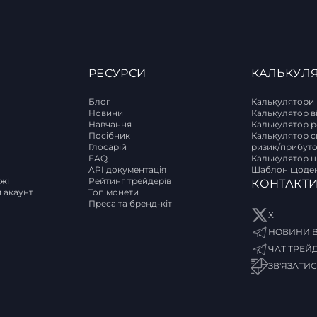
РЕСУРСИ
КАЛЬКУЛ
Блог
Калькулятори
Новини
Калькулятор в
Навчання
Калькулятор р
T
Посібник
Калькулятор с
Глосарій
ризик/прибут
FAQ
Калькулятор ці
API документація
Шаблон щоден
ржі
Рейтинг трейдерів
КОНТАКТ
и акаунт
Топ монети
Преса та бренд-кіт
X
НОВИНИ В
ЧАТ ТРЕЙ
ЗВ'ЯЗАТИ