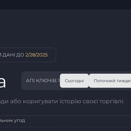
 ДАНІ ДО
2/28/2025
а
АПІ КЛЮЧІВ: 1
Сьогодні
Поточний тижде
и або коригувати історію своєї торгівлі.
льник угод