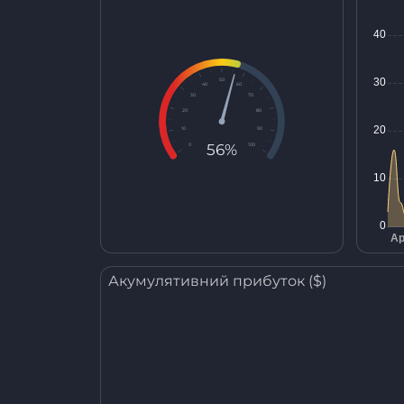
50
40
60
30
70
20
80
10
90
56%
0
100
Акумулятивний прибуток ($)