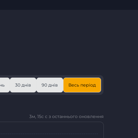
нь
30 днів
90 днів
Весь період
3м, 15с с з останнього оновлення