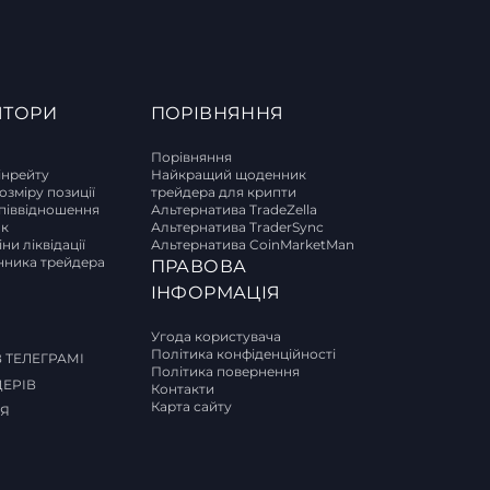
ЯТОРИ
ПОРІВНЯННЯ
Порівняння
інрейту
Найкращий щоденник
озміру позиції
трейдера для крипти
піввідношення
Альтернатива TradeZella
ок
Альтернатива TraderSync
ни ліквідації
Альтернатива CoinMarketMan
ника трейдера
ПРАВОВА
И
ІНФОРМАЦІЯ
Угода користувача
Політика конфіденційності
 ТЕЛЕГРАМІ
Політика повернення
ДЕРІВ
Контакти
Карта сайту
СЯ