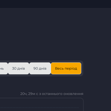
нь
30 днів
90 днів
Весь період
20ч, 29м с з останнього оновлення