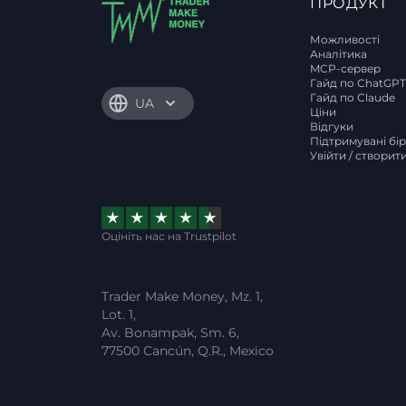
ПРОДУКТ
Можливості
Аналітика
MCP-сервер
Гайд по ChatGP
Гайд по Claude
UA
Ціни
Відгуки
Підтримувані бі
Увійти / створит
Оцініть нас на Trustpilot
Trader Make Money, Mz. 1,
Lot. 1,
Av. Bonampak, Sm. 6,
77500 Cancún, Q.R., Mexico