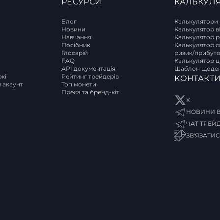
РЕСУРСИ
КАЛЬКУЛ
Блог
Калькулятори
Новини
Калькулятор в
Навчання
Калькулятор р
T
Посібник
Калькулятор с
Глосарій
ризик/прибут
FAQ
Калькулятор ці
API документація
Шаблон щоден
ржі
Рейтинг трейдерів
КОНТАКТ
и акаунт
Топ монети
Преса та бренд-кіт
X
НОВИНИ В
ЧАТ ТРЕЙ
ЗВ'ЯЗАТИ