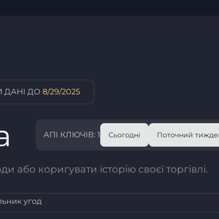
 ДАНІ ДО
8/29/2025
а
АПІ КЛЮЧІВ: 1
Сьогодні
Поточний тижде
и або коригувати історію своєї торгівлі.
льник угод