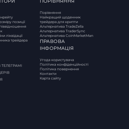
ЯТОРИ
ПОРІВНЯННЯ
Порівняння
інрейту
Найкращий щоденник
озміру позиції
трейдера для крипти
піввідношення
Альтернатива TradeZella
ок
Альтернатива TraderSync
ни ліквідації
Альтернатива CoinMarketMan
ника трейдера
ПРАВОВА
И
ІНФОРМАЦІЯ
Угода користувача
Політика конфіденційності
 ТЕЛЕГРАМІ
Політика повернення
ДЕРІВ
Контакти
Карта сайту
СЯ