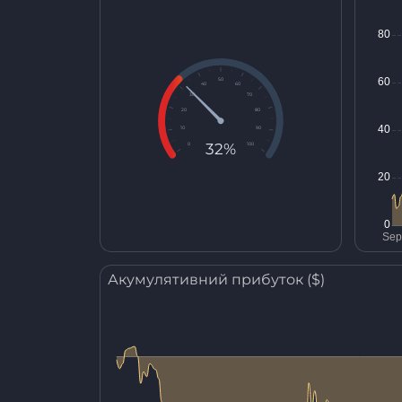
50
40
60
30
70
20
80
10
90
32%
0
100
Акумулятивний прибуток ($)