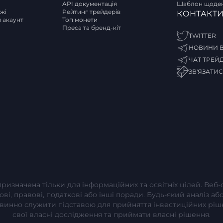
API документація
Шаблон щоден
ржі
Рейтинг трейдерів
КОНТАКТ
и акаунт
Топ монети
Преса та бренд-кіт
TWITTER
НОВИНИ В
ЧАТ ТРЕЙ
ЗВ'ЯЗАТИ
 призначена тільки для інформаційних та освітніх цілей. Веб
сові, правові, податкові або інші поради. Будь-який аналіз 
повинно служити підставою для прийняття інвестиційних рі
свої власні дослідження та приймати власні рішення.