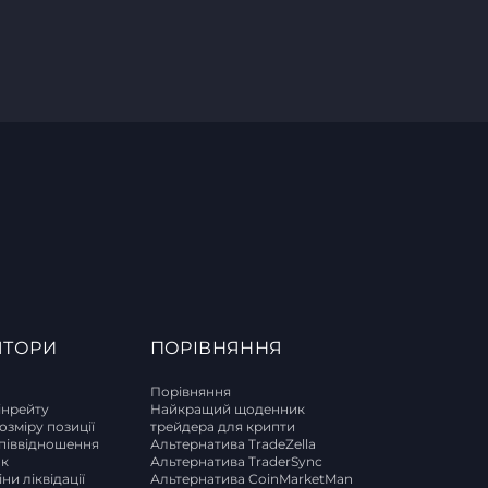
ЯТОРИ
ПОРІВНЯННЯ
Порівняння
інрейту
Найкращий щоденник
озміру позиції
трейдера для крипти
піввідношення
Альтернатива TradeZella
ок
Альтернатива TraderSync
ни ліквідації
Альтернатива CoinMarketMan