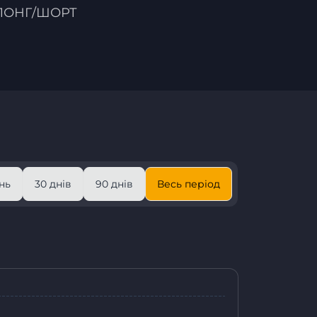
ЛОНГ/ШОРТ
нь
30 днів
90 днів
Весь період