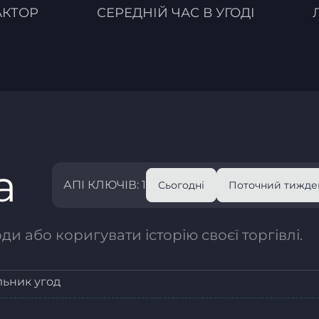
АКТОР
СЕРЕДНІЙ ЧАС В УГОДІ
а
АПІ КЛЮЧІВ: 1
Сьогодні
Поточний тижде
и або коригувати історію своєї торгівлі.
льник угод