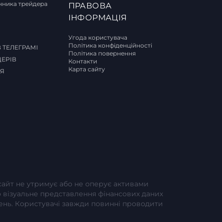
ника трейдера
ПРАВОВА
И
ІНФОРМАЦІЯ
Угода користувача
Політика конфіденційності
 ТЕЛЕГРАМІ
Політика повернення
ДЕРІВ
Контакти
Карта сайту
СЯ
-сайт не утримує або не оперує активами
або візуальне представлення фінансових даних
шень. Користувачі завжди повинні проводити