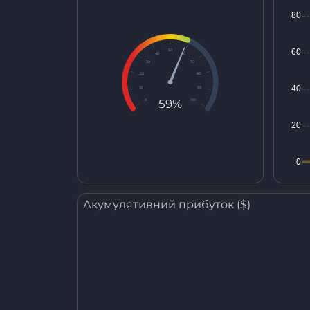
50
40
60
30
70
20
80
10
90
59%
0
100
Акумулятивний прибуток ($)