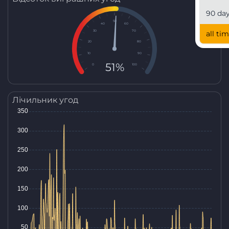
90 da
50
40
60
30
70
all ti
20
80
10
90
51%
0
100
Лічильник угод