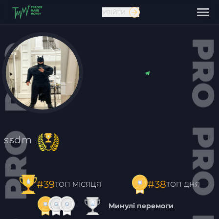
УВІЙТИ
Зв'язатися з нами
ssdm
#38
#39
ТОП ДНЯ
ТОП МІСЯЦЯ
Минулі перемоги