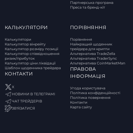
Партнерська програма
Преса та бренд-кіт
КАЛЬКУЛЯТОРИ
ПОРІВНЯННЯ
Калькулятори
Порівняння
Калькулятор вінрейту
Найкращий щоденник
Калькулятор розміру позиції
трейдера для крипти
Калькулятор співвідношення
Альтернатива TradeZella
ризик/прибуток
Альтернатива TraderSync
Калькулятор ціни ліквідації
Альтернатива CoinMarketMan
Шаблон щоденника трейдера
ПРАВОВА
КОНТАКТИ
ІНФОРМАЦІЯ
X
Угода користувача
Політика конфіденційності
НОВИНИ В ТЕЛЕГРАМІ
Політика повернення
ЧАТ ТРЕЙДЕРІВ
Контакти
Карта сайту
ЗВ'ЯЗАТИСЯ