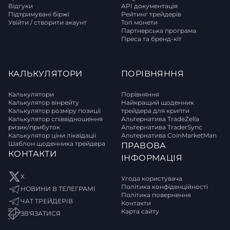
Відгуки
API документація
Підтримувані біржі
Рейтинг трейдерів
Увійти / створити акаунт
Топ монети
Партнерська програма
Преса та бренд-кіт
КАЛЬКУЛЯТОРИ
ПОРІВНЯННЯ
Калькулятори
Порівняння
Калькулятор вінрейту
Найкращий щоденник
Калькулятор розміру позиції
трейдера для крипти
Калькулятор співвідношення
Альтернатива TradeZella
ризик/прибуток
Альтернатива TraderSync
Калькулятор ціни ліквідації
Альтернатива CoinMarketMan
Шаблон щоденника трейдера
ПРАВОВА
КОНТАКТИ
ІНФОРМАЦІЯ
X
Угода користувача
Політика конфіденційності
НОВИНИ В ТЕЛЕГРАМІ
Політика повернення
ЧАТ ТРЕЙДЕРІВ
Контакти
Карта сайту
ЗВ'ЯЗАТИСЯ