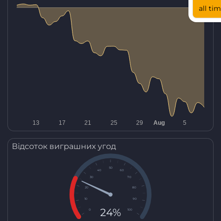
all ti
Відсоток виграшних угод
50
40
60
30
70
20
80
10
90
24%
0
100