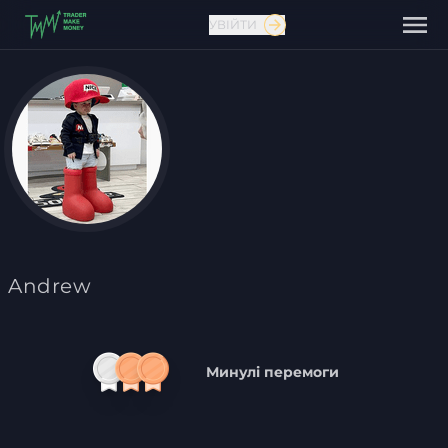
УВІЙТИ
Зв'язатися з нами
Andrew
Минулі перемоги