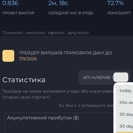
0.836
2м, 18с
72.7%
ПРОФІТ ФАКТОР
СЕРЕДНІЙ ЧАС В УГОДІ
ЛОНГ/ШОРТ
Психолог, сексолог, таролог, залуполог
ТРЕЙДЕР ВИРІШИВ ПРИХОВАТИ ДАНІ ДО
7/9/2026
АПІ КЛЮЧІВ: 1
Статистика
today
Трейдер не може змінювати угоди або коригувати
історію своєї торгівлі.
this w
2ч, 16м с з останнього оновлення
30 da
Акумулятивний прибуток ($)
90 da