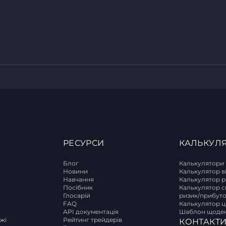
РЕСУРСИ
КАЛЬКУЛ
Блог
Калькулятори
Новини
Калькулятор в
Навчання
Калькулятор р
T
Посібник
Калькулятор с
Глосарій
ризик/прибут
FAQ
Калькулятор ці
API документація
Шаблон щоден
ржі
Рейтинг трейдерів
КОНТАКТ