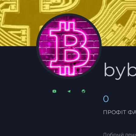
byb
0
ПРОФІТ Ф
Добрый день