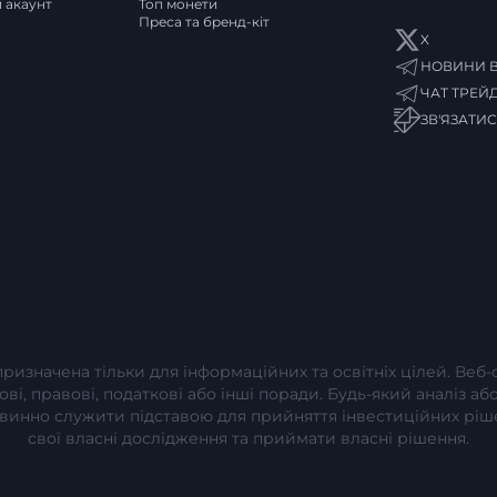
и акаунт
Топ монети
Преса та бренд-кіт
X
НОВИНИ В
ЧАТ ТРЕЙ
ЗВ'ЯЗАТИ
 призначена тільки для інформаційних та освітніх цілей. Веб
сові, правові, податкові або інші поради. Будь-який аналіз 
повинно служити підставою для прийняття інвестиційних рі
свої власні дослідження та приймати власні рішення.