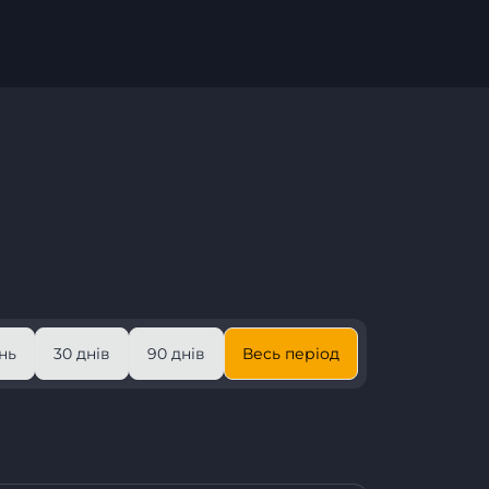
нь
30 днів
90 днів
Весь період