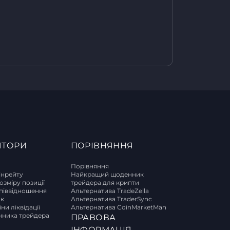
ЯТОРИ
ПОРІВНЯННЯ
Порівняння
інрейту
Найкращий щоденник
озміру позиції
трейдера для крипти
піввідношення
Альтернатива TradeZella
ок
Альтернатива TraderSync
ни ліквідації
Альтернатива CoinMarketMan
ника трейдера
ПРАВОВА
И
ІНФОРМАЦІЯ