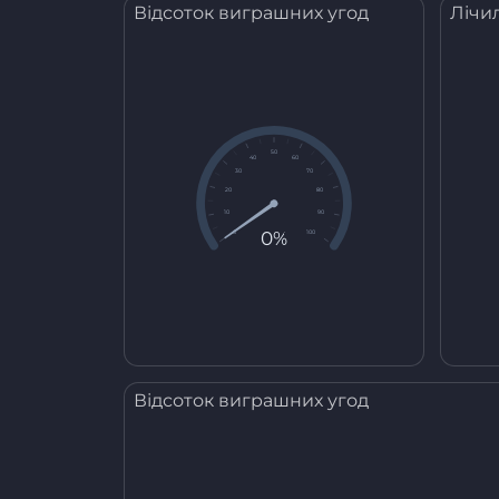
Відсоток виграшних угод
Лічи
50
40
60
30
70
20
80
10
90
0%
0
100
Відсоток виграшних угод