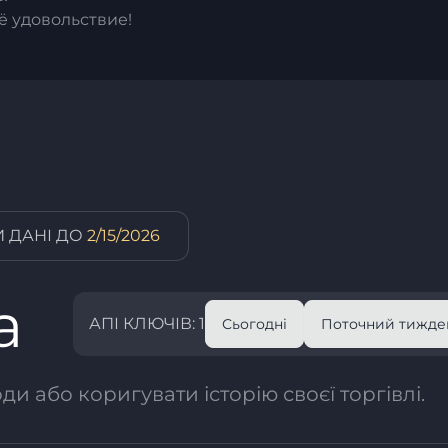
ё удовольствие!
 ДАНІ ДО
2/15/2026
а
АПІ КЛЮЧІВ: 1
Сьогодні
Поточний тижде
и або коригувати історію своєї торгівлі.