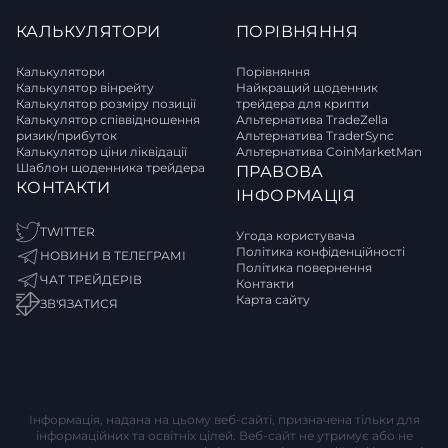
КАЛЬКУЛЯТОРИ
ПОРІВНЯННЯ
Калькулятори
Порівняння
Калькулятор вінрейту
Найкращий щоденник
Калькулятор розміру позиції
трейдера для крипти
Калькулятор співвідношення
Альтернатива TradeZella
ризик/прибуток
Альтернатива TraderSync
Калькулятор ціни ліквідації
Альтернатива CoinMarketMan
Шаблон щоденника трейдера
ПРАВОВА
КОНТАКТИ
ІНФОРМАЦІЯ
TWITTER
Угода користувача
Політика конфіденційності
НОВИНИ В ТЕЛЕГРАМІ
Політика повернення
ЧАТ ТРЕЙДЕРІВ
Контакти
Карта сайту
ЗВ'ЯЗАТИСЯ
Інформація, надана на цьому веб-сайті, призначена тільки для
інформаційних та освітніх цілей. Веб-сайт не утримує або не