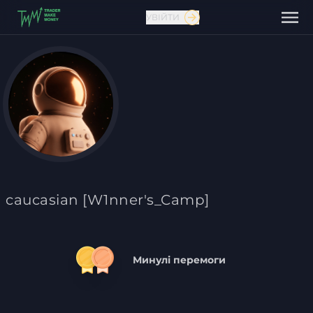
УВІЙТИ
Зв'язатися з нами
caucasian [W1nner's_Camp]
Минулі перемоги