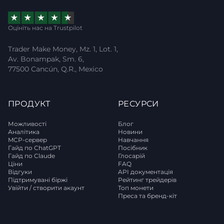
Оцініть нас на Trustpilot
Trader Make Money, Mz. 1, Lot. 1,
Av. Bonampak, Sm. 6,
77500 Cancún, Q.R., Mexico
ПРОДУКТ
РЕСУРСИ
Можливості
Блог
Аналітика
Новини
MCP-сервер
Навчання
Гайд по ChatGPT
Посібник
Гайд по Claude
Глосарій
Ціни
FAQ
Відгуки
API документація
Підтримувані біржі
Рейтинг трейдерів
Увійти / створити акаунт
Топ монети
Преса та бренд-кіт