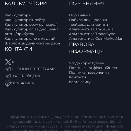
КАЛЬКУЛЯТОРИ
ПОРІВНЯННЯ
Калькулятори
Порівняння
Калькулятор вінрейту
Найкращий щоденник
Калькулятор розміру позиції
трейдера для крипти
Калькулятор співвідношення
Альтернатива TradeZella
ризик/прибуток
Альтернатива TraderSync
Калькулятор ціни ліквідації
Альтернатива CoinMarketMan
Шаблон щоденника трейдера
ПРАВОВА
КОНТАКТИ
ІНФОРМАЦІЯ
X
Угода користувача
Політика конфіденційності
НОВИНИ В ТЕЛЕГРАМІ
Політика повернення
ЧАТ ТРЕЙДЕРІВ
Контакти
Карта сайту
ЗВ'ЯЗАТИСЯ
Інформація, надана на цьому веб-сайті, призначена тільки для
інформаційних та освітніх цілей. Веб-сайт не утримує або не
оперує активами користувачів і не надає інвестиційні, фінансові,
правові, податкові або інші поради. Будь-який аналіз або