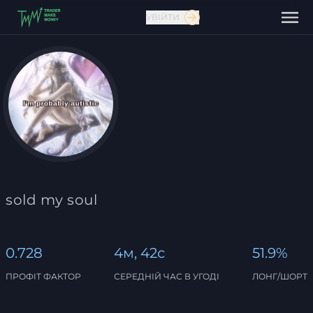
УВІЙТИ
Зв'язатися з нами
sold my soul
0.728
4м, 42с
51.9%
ПРОФІТ ФАКТОР
СЕРЕДНІЙ ЧАС В УГОДІ
ЛОНГ/ШОРТ