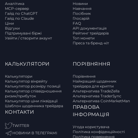
Аналітика
Новини
MCP-сервер
Навчання
Гайд по ChatGPT
Посібник
Гайд по Claude
Глосарій
Ціни
FAQ
Відгуки
API документація
Підтримувані біржі
Рейтинг трейдерів
Увійти / створити акаунт
Топ монети
Преса та бренд-кіт
КАЛЬКУЛЯТОРИ
ПОРІВНЯННЯ
Калькулятори
Порівняння
Калькулятор вінрейту
Найкращий щоденник
Калькулятор розміру позиції
трейдера для крипти
Калькулятор співвідношення
Альтернатива TradeZella
ризик/прибуток
Альтернатива TraderSync
Калькулятор ціни ліквідації
Альтернатива CoinMarketMan
Шаблон щоденника трейдера
ПРАВОВА
КОНТАКТИ
ІНФОРМАЦІЯ
TWITTER
Угода користувача
Політика конфіденційності
НОВИНИ В ТЕЛЕГРАМІ
Політика повернення