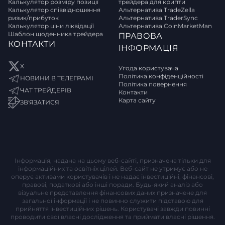
Калькулятор розміру позиції
трейдера для крипти
Калькулятор співвідношення
Альтернатива TradeZella
ризик/прибуток
Альтернатива TraderSync
Калькулятор ціни ліквідації
Альтернатива CoinMarketMan
Шаблон щоденника трейдера
ПРАВОВА
КОНТАКТИ
ІНФОРМАЦІЯ
X
Угода користувача
Політика конфіденційності
НОВИНИ В ТЕЛЕГРАМІ
Політика повернення
ЧАТ ТРЕЙДЕРІВ
Контакти
Карта сайту
ЗВ'ЯЗАТИСЯ
Інформація, надана на цьому веб-сайті, призначена тільки для
інформаційних та освітніх цілей. Веб-сайт не утримує або не
оперує активами користувачів і не надає інвестиційні, фінансові,
правові, податкові або інші поради. Будь-який аналіз або
візуальне представлення фінансових даних призначене для
загальної інформації і не повинно служити підставою для
прийняття інвестиційних рішень. Користувачі завжди повинні
проводити свої власні дослідження та приймати власні рішення.