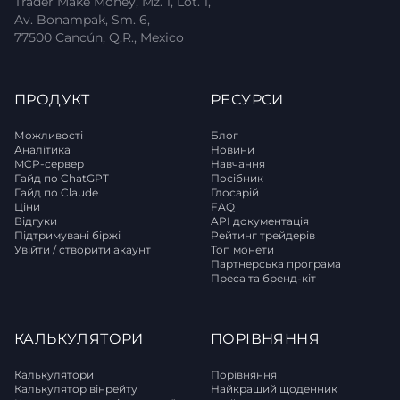
Trader Make Money, Mz. 1, Lot. 1,
Av. Bonampak, Sm. 6,
77500 Cancún, Q.R., Mexico
ПРОДУКТ
РЕСУРСИ
Можливості
Блог
Аналітика
Новини
MCP-сервер
Навчання
Гайд по ChatGPT
Посібник
Гайд по Claude
Глосарій
Ціни
FAQ
Відгуки
API документація
Підтримувані біржі
Рейтинг трейдерів
Увійти / створити акаунт
Топ монети
Партнерська програма
Преса та бренд-кіт
КАЛЬКУЛЯТОРИ
ПОРІВНЯННЯ
Калькулятори
Порівняння
Калькулятор вінрейту
Найкращий щоденник