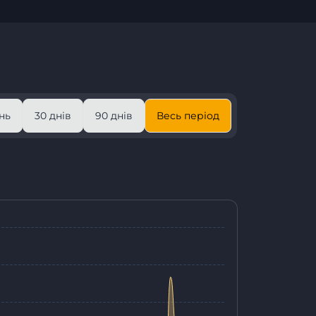
нь
30 днів
90 днів
Весь період