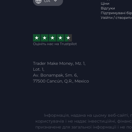
UA
Ціни
Відгуки
Підтримувані бі
Увійти / створит
Оцініть нас на Trustpilot
Trader Make Money, Mz. 1,
Lot. 1,
Av. Bonampak, Sm. 6,
77500 Cancún, Q.R., Mexico
Інформація, надана на цьому веб-сайті,
користувачів і не надає інвестиційні, фінан
призначене для загальної інформації і не 