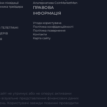
ни ліквідації
Альтернатива CoinMarketMan
ника трейдера
ПРАВОВА
И
ІНФОРМАЦІЯ
Угода користувача
Політика конфіденційності
 ТЕЛЕГРАМІ
Політика повернення
ДЕРІВ
Контакти
Карта сайту
СЯ
-сайт не утримує або не оперує активами
або візуальне представлення фінансових даних
шень. Користувачі завжди повинні проводити