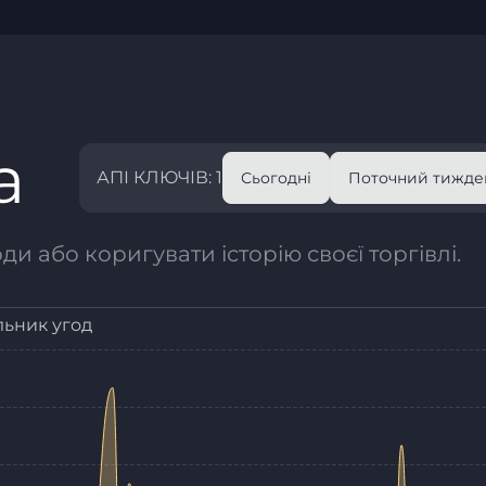
а
АПІ КЛЮЧІВ: 1
Сьогодні
Поточний тижде
и або коригувати історію своєї торгівлі.
льник угод