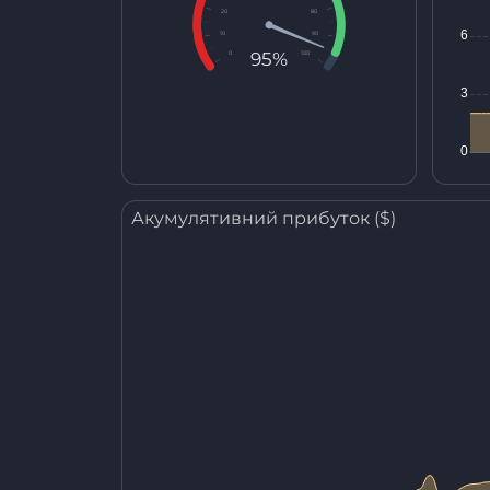
20
80
10
90
95%
0
100
Акумулятивний прибуток ($)