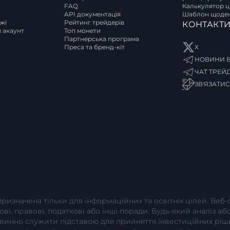
FAQ
Калькулятор ці
API документація
Шаблон щоден
ржі
Рейтинг трейдерів
КОНТАКТ
и акаунт
Топ монети
Партнерська програма
Преса та бренд-кіт
X
НОВИНИ В
ЧАТ ТРЕЙ
ЗВ'ЯЗАТИ
 призначена тільки для інформаційних та освітніх цілей. Веб
сові, правові, податкові або інші поради. Будь-який аналіз 
повинно служити підставою для прийняття інвестиційних рі