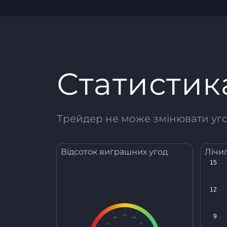
Статистик
Трейдер не може змінювати угод
Відсоток виграшних угод
Лічи
50
40
60
30
70