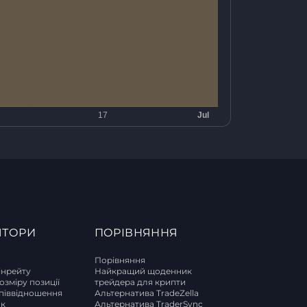
ЯТОРИ
ПОРІВНЯННЯ
Порівняння
інрейту
Найкращий щоденник
озміру позиції
трейдера для крипти
піввідношення
Альтернатива TradeZella
ок
Альтернатива TraderSync