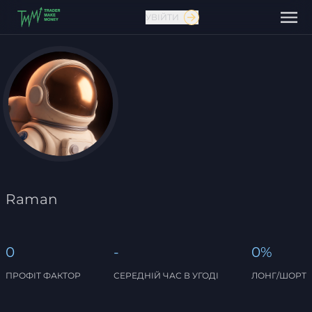
УВІЙТИ
Зв'язатися з нами
Raman
0
-
0%
ПРОФІТ ФАКТОР
СЕРЕДНІЙ ЧАС В УГОДІ
ЛОНГ/ШОРТ