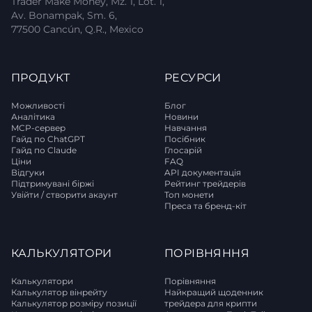
Trader Make Money, Mz. 1, Lot. 1,
Av. Bonampak, Sm. 6,
77500 Cancún, Q.R., Mexico
ПРОДУКТ
РЕСУРСИ
Можливості
Блог
Аналітика
Новини
MCP-сервер
Навчання
Гайд по ChatGPT
Посібник
Гайд по Claude
Глосарій
Ціни
FAQ
Відгуки
API документація
Підтримувані біржі
Рейтинг трейдерів
Увійти / створити акаунт
Топ монети
Преса та бренд-кіт
КАЛЬКУЛЯТОРИ
ПОРІВНЯННЯ
Калькулятори
Порівняння
Калькулятор вінрейту
Найкращий щоденник
Калькулятор розміру позиції
трейдера для крипти