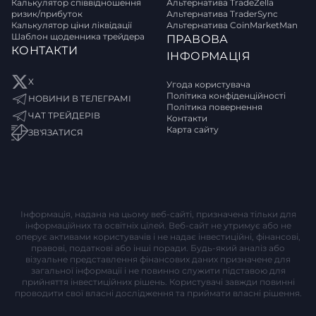
Калькулятор співвідношення
Альтернатива TradeZella
ризик/прибуток
Альтернатива TraderSync
Калькулятор ціни ліквідації
Альтернатива CoinMarketMan
Шаблон щоденника трейдера
ПРАВОВА
КОНТАКТИ
ІНФОРМАЦІЯ
X
Угода користувача
Політика конфіденційності
НОВИНИ В ТЕЛЕГРАМІ
Політика повернення
ЧАТ ТРЕЙДЕРІВ
Контакти
Карта сайту
ЗВ'ЯЗАТИСЯ
Інформація, надана на цьому веб-сайті, призначена тільки для
інформаційних та освітніх цілей. Веб-сайт не утримує або не
оперує активами користувачів і не надає інвестиційні, фінансові,
правові, податкові або інші поради. Будь-який аналіз або
візуальне представлення фінансових даних призначене для
загальної інформації і не повинно служити підставою для
прийняття інвестиційних рішень. Користувачі завжди повинні
проводити свої власні дослідження та приймати власні рішення.