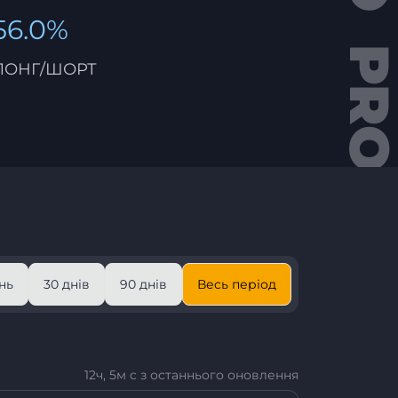
56.0%
ЛОНГ/ШОРТ
нь
30 днів
90 днів
Весь період
12ч, 5м с з останнього оновлення