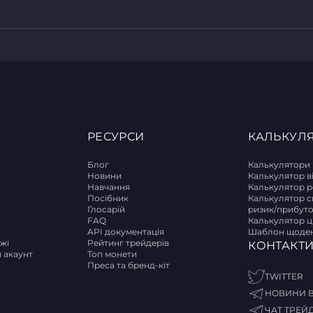
РЕСУРСИ
КАЛЬКУЛ
Блог
Калькулятори
Новини
Калькулятор в
Навчання
Калькулятор р
T
Посібник
Калькулятор с
Глосарій
ризик/прибут
FAQ
Калькулятор ці
API документація
Шаблон щоден
ржі
Рейтинг трейдерів
КОНТАКТ
и акаунт
Топ монети
Преса та бренд-кіт
TWITTER
НОВИНИ В
ЧАТ ТРЕЙ