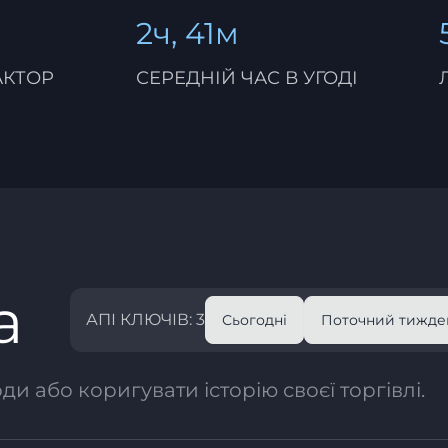
2ч, 41м
АКТОР
СЕРЕДНІЙ ЧАС В УГОДІ
а
АПІ КЛЮЧІВ: 3
Сьогодні
Поточний тижде
и або коригувати історію своєї торгівлі.