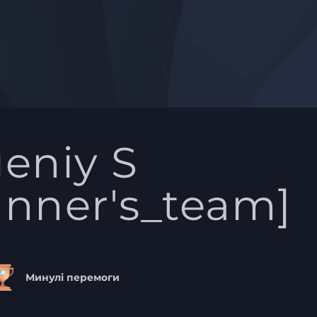
eniy S
nner's_team]
Минулі перемоги