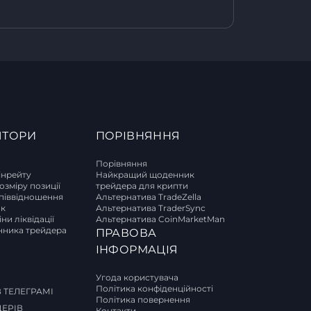
ЯТОРИ
ПОРІВНЯННЯ
Порівняння
інрейту
Найкращий щоденник
озміру позиції
трейдера для крипти
піввідношення
Альтернатива TradeZella
ок
Альтернатива TraderSync
ни ліквідації
Альтернатива CoinMarketMan
ника трейдера
ПРАВОВА
И
ІНФОРМАЦІЯ
Угода користувача
Політика конфіденційності
 ТЕЛЕГРАМІ
Політика повернення
ДЕРІВ
Контакти