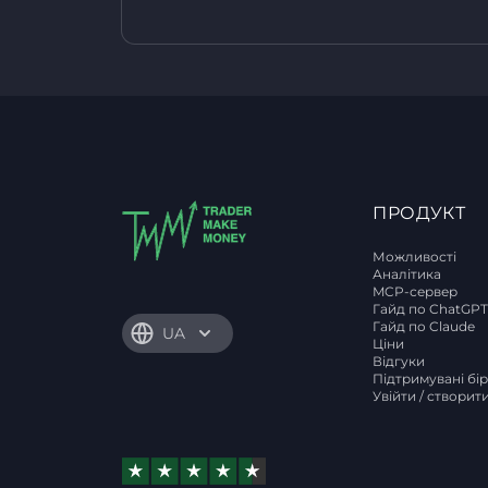
ПРОДУКТ
Можливості
Аналітика
MCP-сервер
Гайд по ChatGP
Гайд по Claude
UA
Ціни
Відгуки
Підтримувані бі
Увійти / створит