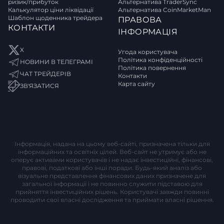
ризик/прибуток
Альтернатива TraderSync
Калькулятор ціни ліквідації
Альтернатива CoinMarketMan
Шаблон щоденника трейдера
ПРАВОВА
КОНТАКТИ
ІНФОРМАЦІЯ
X
Угода користувача
Політика конфіденційності
НОВИНИ В ТЕЛЕГРАМІ
Політика повернення
ЧАТ ТРЕЙДЕРІВ
Контакти
Карта сайту
ЗВ'ЯЗАТИСЯ
Інформація, надана на цьому веб-сайті, призначена тільки для
інформаційних та освітніх цілей. Веб-сайт не утримує або не
оперує активами користувачів і не надає інвестиційні, фінансові,
правові, податкові або інші поради. Будь-який аналіз або
візуальне представлення фінансових даних призначене для
загальної інформації і не повинно служити підставою для
прийняття інвестиційних рішень. Користувачі завжди повинні
проводити свої власні дослідження та приймати власні рішення.