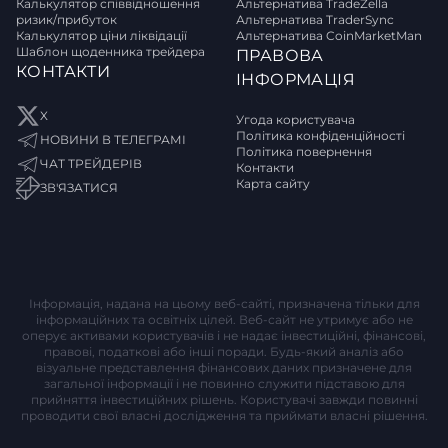
Калькулятор співвідношення
Альтернатива TradeZella
ризик/прибуток
Альтернатива TraderSync
Калькулятор ціни ліквідації
Альтернатива CoinMarketMan
Шаблон щоденника трейдера
ПРАВОВА
КОНТАКТИ
ІНФОРМАЦІЯ
X
Угода користувача
Політика конфіденційності
НОВИНИ В ТЕЛЕГРАМІ
Політика повернення
ЧАТ ТРЕЙДЕРІВ
Контакти
Карта сайту
ЗВ'ЯЗАТИСЯ
Інформація, надана на цьому веб-сайті, призначена тільки для
інформаційних та освітніх цілей. Веб-сайт не утримує або не
оперує активами користувачів і не надає інвестиційні, фінансові,
правові, податкові або інші поради. Будь-який аналіз або
візуальне представлення фінансових даних призначене для
загальної інформації і не повинно служити підставою для
прийняття інвестиційних рішень. Користувачі завжди повинні
проводити свої власні дослідження та приймати власні рішення.