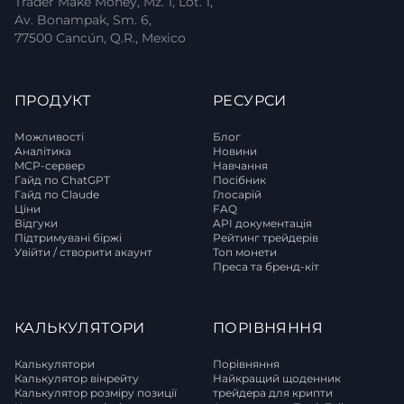
Trader Make Money, Mz. 1, Lot. 1,
Av. Bonampak, Sm. 6,
77500 Cancún, Q.R., Mexico
ПРОДУКТ
РЕСУРСИ
Можливості
Блог
Аналітика
Новини
MCP-сервер
Навчання
Гайд по ChatGPT
Посібник
Гайд по Claude
Глосарій
Ціни
FAQ
Відгуки
API документація
Підтримувані біржі
Рейтинг трейдерів
Увійти / створити акаунт
Топ монети
Преса та бренд-кіт
КАЛЬКУЛЯТОРИ
ПОРІВНЯННЯ
Калькулятори
Порівняння
Калькулятор вінрейту
Найкращий щоденник
Калькулятор розміру позиції
трейдера для крипти