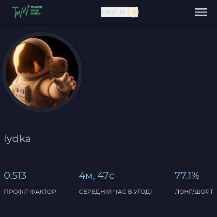
УВІЙТИ
Зв'язатися з нами
lydka
0.513
4м, 47с
77.1%
ПРОФІТ ФАКТОР
СЕРЕДНІЙ ЧАС В УГОДІ
ЛОНГ/ШОРТ