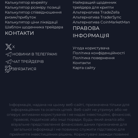
Калькулятор вінрейту
Найкращий щоденник
Калькулятор розміру позиції
трейдера для крипти
Калькулятор співвідношення
Альтернатива TradeZella
ризик/прибуток
Альтернатива TraderSync
Калькулятор ціни ліквідації
Альтернатива CoinMarketMan
Шаблон щоденника трейдера
ПРАВОВА
КОНТАКТИ
ІНФОРМАЦІЯ
X
Угода користувача
Політика конфіденційності
НОВИНИ В ТЕЛЕГРАМІ
Політика повернення
ЧАТ ТРЕЙДЕРІВ
Контакти
Карта сайту
ЗВ'ЯЗАТИСЯ
Інформація, надана на цьому веб-сайті, призначена тільки для
інформаційних та освітніх цілей. Веб-сайт не утримує або не
оперує активами користувачів і не надає інвестиційні, фінансові,
правові, податкові або інші поради. Будь-який аналіз або
візуальне представлення фінансових даних призначене для
загальної інформації і не повинно служити підставою для
прийняття інвестиційних рішень. Користувачі завжди повинні