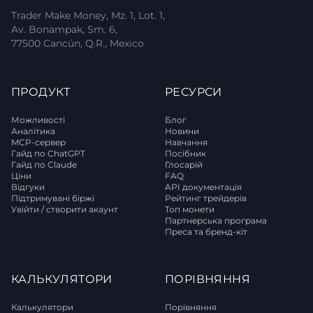
Trader Make Money, Mz. 1, Lot. 1,
Av. Bonampak, Sm. 6,
77500 Cancún, Q.R., Mexico
ПРОДУКТ
РЕСУРСИ
Можливості
Блог
Аналітика
Новини
MCP-сервер
Навчання
Гайд по ChatGPT
Посібник
Гайд по Claude
Глосарій
Ціни
FAQ
Відгуки
API документація
Підтримувані біржі
Рейтинг трейдерів
Увійти / створити акаунт
Топ монети
Партнерська програма
Преса та бренд-кіт
КАЛЬКУЛЯТОРИ
ПОРІВНЯННЯ
Калькулятори
Порівняння