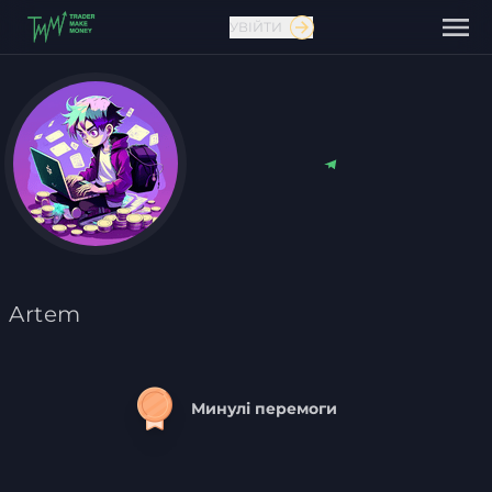
УВІЙТИ
Зв'язатися з нами
Artem
Минулі перемоги