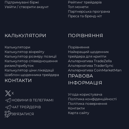
Підтримувані біржі
Рейтинг трейдерів
Увійти / створити акаунт
Топ монети
Партнерська програма
Преса та бренд-кіт
КАЛЬКУЛЯТОРИ
ПОРІВНЯННЯ
Калькулятори
Порівняння
Калькулятор вінрейту
Найкращий щоденник
Калькулятор розміру позиції
трейдера для крипти
Калькулятор співвідношення
Альтернатива TradeZella
ризик/прибуток
Альтернатива TraderSync
Калькулятор ціни ліквідації
Альтернатива CoinMarketMan
Шаблон щоденника трейдера
ПРАВОВА
КОНТАКТИ
ІНФОРМАЦІЯ
X
Угода користувача
Політика конфіденційності
НОВИНИ В ТЕЛЕГРАМІ
Політика повернення
ЧАТ ТРЕЙДЕРІВ
Контакти
Карта сайту
ЗВ'ЯЗАТИСЯ