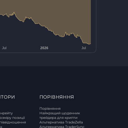
ЯТОРИ
ПОРІВНЯННЯ
Порівняння
інрейту
Найкращий щоденник
озміру позиції
трейдера для крипти
піввідношення
Альтернатива TradeZella
ок
Альтернатива TraderSync