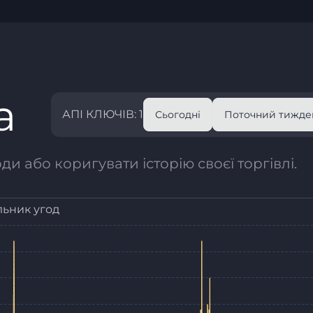
а
АПІ КЛЮЧІВ: 1
Сьогодні
Поточний тижде
и або коригувати історію своєї торгівлі.
льник угод