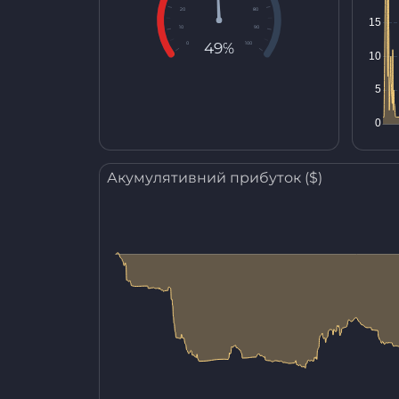
20
80
10
90
49%
0
100
Акумулятивний прибуток ($)