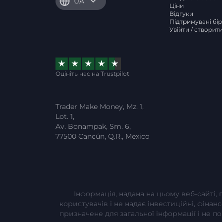
UA
Ціни
Відгуки
Підтримувані бі
Увійти / створит
Оцініть нас на Trustpilot
Trader Make Money, Mz. 1,
Lot. 1,
Av. Bonampak, Sm. 6,
77500 Cancún, Q.R., Mexico
Інформація, надана на цьому веб-сайті,
користувачів і не надає інвестиційні, фінан
призначене для загальної інформації і не 