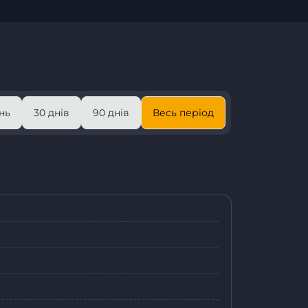
нь
30 днів
90 днів
Весь період