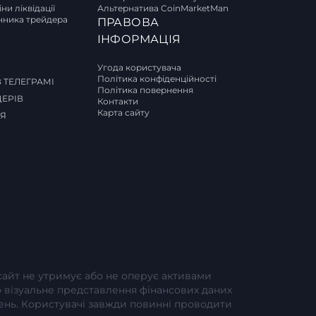
ни ліквідації
Альтернатива CoinMarketMan
ника трейдера
ПРАВОВА
И
ІНФОРМАЦІЯ
Угода користувача
Політика конфіденційності
 ТЕЛЕГРАМІ
Політика повернення
ДЕРІВ
Контакти
Карта сайту
СЯ
-сайт не утримує або не оперує активами
або візуальне представлення фінансових даних
шень. Користувачі завжди повинні проводити