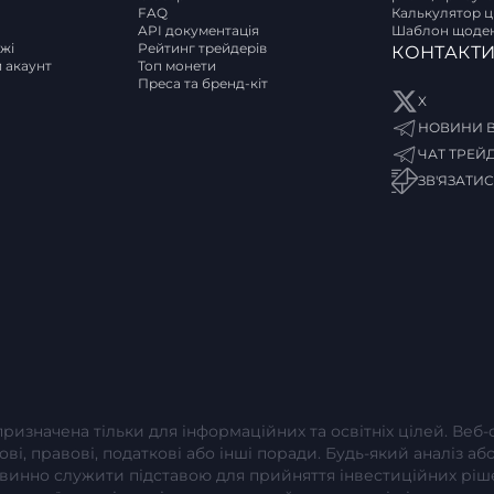
FAQ
Калькулятор ці
API документація
Шаблон щоден
ржі
Рейтинг трейдерів
КОНТАКТ
и акаунт
Топ монети
Преса та бренд-кіт
X
НОВИНИ В
ЧАТ ТРЕЙ
ЗВ'ЯЗАТИ
 призначена тільки для інформаційних та освітніх цілей. Веб
сові, правові, податкові або інші поради. Будь-який аналіз 
повинно служити підставою для прийняття інвестиційних рі