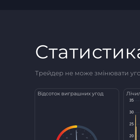
Статистик
Трейдер не може змінювати угод
Відсоток виграшних угод
Лічи
50
40
60
30
70