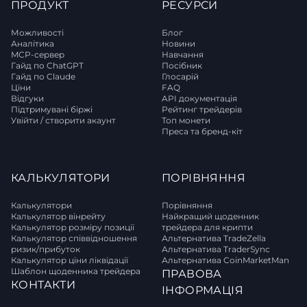
ПРОДУКТ
РЕСУРСИ
Можливості
Блог
Аналітика
Новини
MCP-сервер
Навчання
Гайд по ChatGPT
Посібник
Гайд по Claude
Глосарій
Ціни
FAQ
Відгуки
API документація
Підтримувані біржі
Рейтинг трейдерів
Увійти / створити акаунт
Топ монети
Преса та бренд-кіт
КАЛЬКУЛЯТОРИ
ПОРІВНЯННЯ
Калькулятори
Порівняння
Калькулятор вінрейту
Найкращий щоденник
Калькулятор розміру позиції
трейдера для крипти
Калькулятор співвідношення
Альтернатива TradeZella
ризик/прибуток
Альтернатива TraderSync
Калькулятор ціни ліквідації
Альтернатива CoinMarketMan
Шаблон щоденника трейдера
ПРАВОВА
КОНТАКТИ
ІНФОРМАЦІЯ