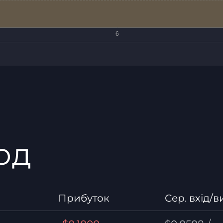
од
Прибуток
Сер. вхід/в
/