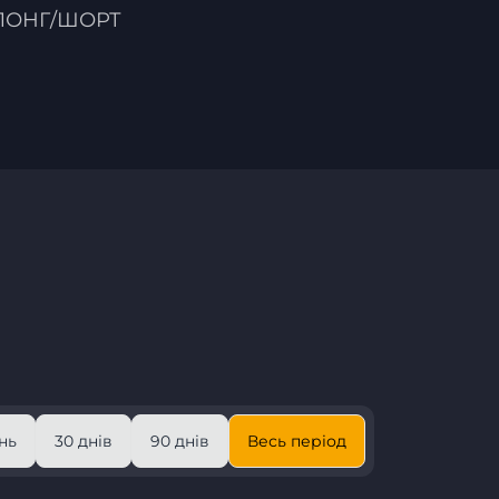
ЛОНГ/ШОРТ
нь
30 днів
90 днів
Весь період