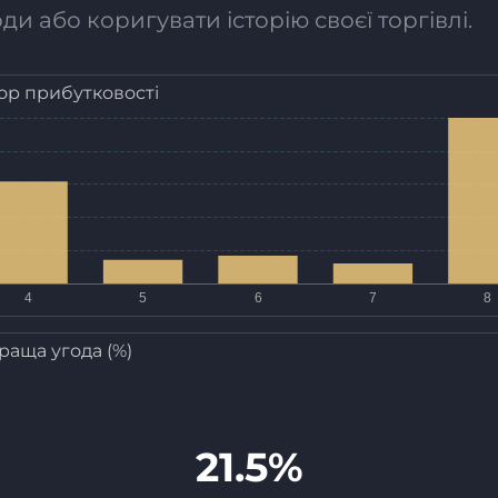
и або коригувати історію своєї торгівлі.
ор прибутковості
раща угода (%)
21.5%