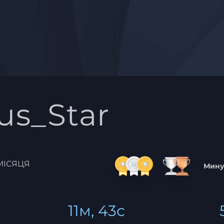
ius_Star
МІСЯЦЯ
Мину
11м, 43с