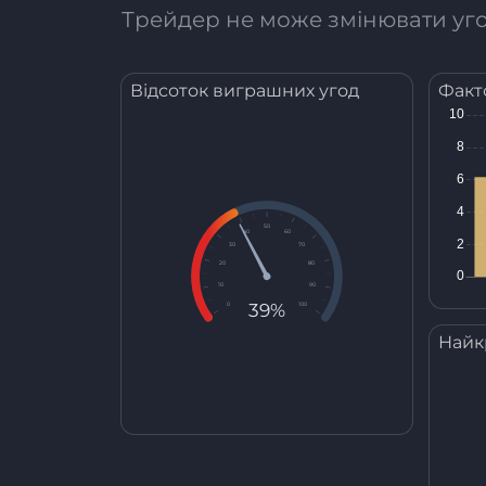
Трейдер не може змінювати угод
Відсоток виграшних угод
Факт
50
40
60
30
70
20
80
10
90
39%
0
100
Найк