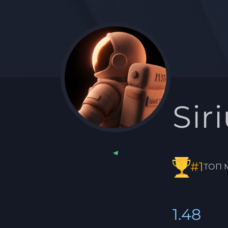
Sir
#1
ТОП 
1.48