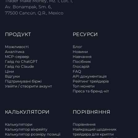
Trader Make Money, Mz. 1, Lot. 1,
Av. Bonampak, Sm. 6,
77500 Cancún, Q.R., Mexico
ПРОДУКТ
РЕСУРСИ
Можливості
Блог
Аналітика
Новини
MCP-сервер
Навчання
Гайд по ChatGPT
Посібник
Гайд по Claude
Глосарій
Ціни
FAQ
Відгуки
API документація
Підтримувані біржі
Рейтинг трейдерів
Увійти / створити акаунт
Топ монети
Преса та бренд-кіт
КАЛЬКУЛЯТОРИ
ПОРІВНЯННЯ
Калькулятори
Порівняння
Калькулятор вінрейту
Найкращий щоденник
Калькулятор розміру позиції
трейдера для крипти