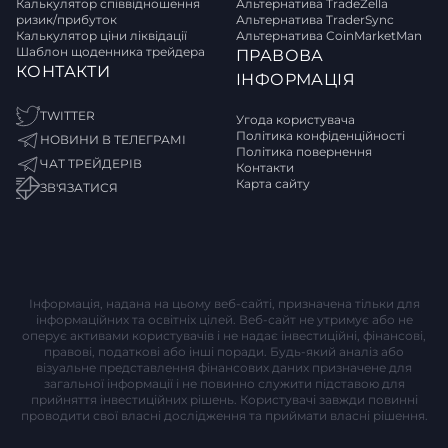
Калькулятор співвідношення
Альтернатива TradeZella
ризик/прибуток
Альтернатива TraderSync
Калькулятор ціни ліквідації
Альтернатива CoinMarketMan
Шаблон щоденника трейдера
ПРАВОВА
КОНТАКТИ
ІНФОРМАЦІЯ
TWITTER
Угода користувача
Політика конфіденційності
НОВИНИ В ТЕЛЕГРАМІ
Політика повернення
ЧАТ ТРЕЙДЕРІВ
Контакти
Карта сайту
ЗВ'ЯЗАТИСЯ
Інформація, надана на цьому веб-сайті, призначена тільки для
інформаційних та освітніх цілей. Веб-сайт не утримує або не
оперує активами користувачів і не надає інвестиційні, фінансові,
правові, податкові або інші поради. Будь-який аналіз або
візуальне представлення фінансових даних призначене для
загальної інформації і не повинно служити підставою для
прийняття інвестиційних рішень. Користувачі завжди повинні
проводити свої власні дослідження та приймати власні рішення.